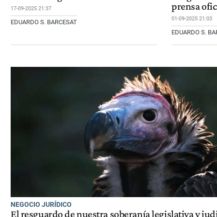
prensa ofic
17-09-2025 21:37
01-09-2025 21:03
EDUARDO S. BARCESAT
EDUARDO S. BA
NEGOCIO JURÍDICO
El resguardo de nuestra soberanía legislativa y judi