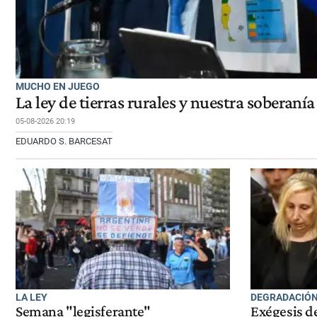
MUCHO EN JUEGO
La ley de tierras rurales y nuestra soberanía
05-08-2026 20:19
EDUARDO S. BARCESAT
LA LEY
DEGRADACIÓN
Semana "legisferante"
Exégesis d