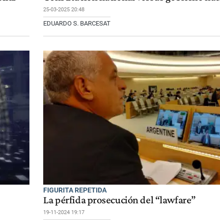
25-03-2025 20:48
EDUARDO S. BARCESAT
FIGURITA REPETIDA
La pérfida prosecución del “lawfare”
19-11-2024 19:17