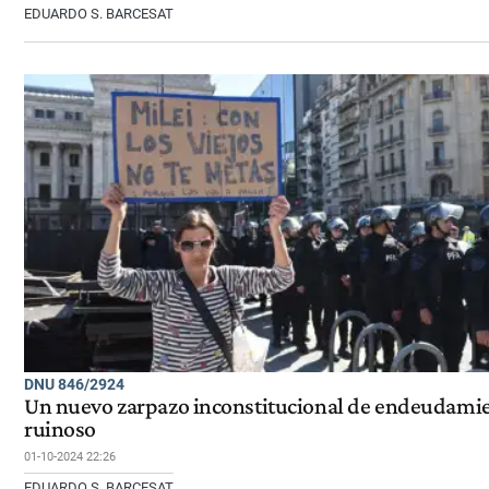
EDUARDO S. BARCESAT
DNU 846/2924
Un nuevo zarpazo inconstitucional de endeudami
ruinoso
01-10-2024 22:26
EDUARDO S. BARCESAT