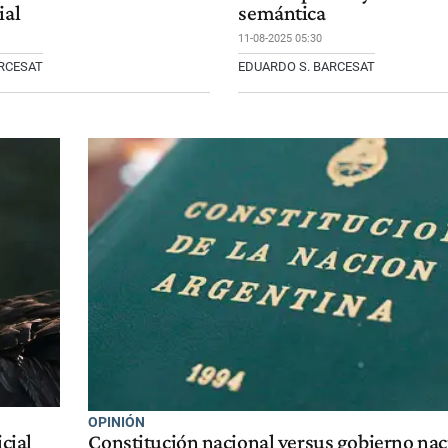
ial
semántica
11-08-2025 05:30
RCESAT
EDUARDO S. BARCESAT
OPINIÓN
cial
Constitución nacional versus gobierno nac