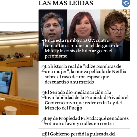
LAS MÁS LEÍDAS
Encuesta rumbo a 2027: cuatro
1
consultoras midieron el desgaste de
Milei y la crisis de liderazgo en el
peronismo
La historia real de "Elize: Sombras de
2
una mujer", la nueva película de Netflix
sobre el caso de una esposa que
descuartizó a su marido
El Senado dio media sanción a la
3
Inviolabilidad de la Propiedad Privada: el
Gobierno tuvo que ceder en la Ley del
Manejo del Fuego
Ley de Propiedad Privada: qué senadores
4
votaron a favor y cuáles en contra
El Gobierno perdió la pulseada del
5