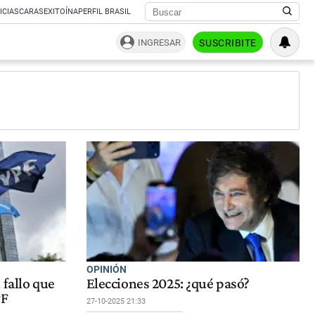
ICIAS
CARAS
EXITOÍNA
PERFIL BRASIL
INGRESAR
SUSCRIBITE
OPINIÓN
 fallo que
Elecciones 2025: ¿qué pasó?
PF
27-10-2025 21:33