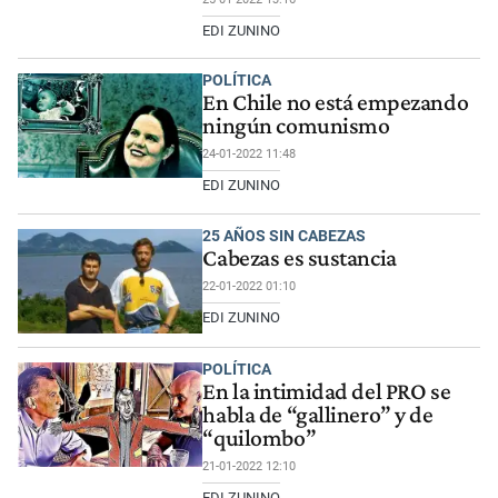
EDI ZUNINO
POLÍTICA
En Chile no está empezando
ningún comunismo
24-01-2022 11:48
EDI ZUNINO
25 AÑOS SIN CABEZAS
Cabezas es sustancia
22-01-2022 01:10
EDI ZUNINO
POLÍTICA
En la intimidad del PRO se
habla de “gallinero” y de
“quilombo”
21-01-2022 12:10
EDI ZUNINO