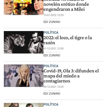
novelón erótico donde
engendraron a Milei
19-01-2022 13:09
EDI ZUNINO
POLÍTICA
2022: el loco, el tigre o la
razón
31-12-2021 12:00
EDI ZUNINO
POLÍTICA
Covid-19, Ola 3: difunden el
mapa del miedo a
contagiarnos
30-12-2021 12:03
EDI ZUNINO
POLÍTICA