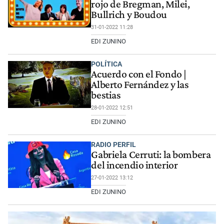
rojo de Bregman, Milei,
Bullrich y Boudou
31-01-2022 11:28
EDI ZUNINO
POLÍTICA
Acuerdo con el Fondo |
Alberto Fernández y las
bestias
28-01-2022 12:51
EDI ZUNINO
RADIO PERFIL
Gabriela Cerruti: la bombera
del incendio interior
27-01-2022 13:12
EDI ZUNINO