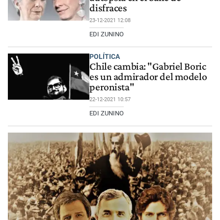
disfraces
23-12-2021 12:08
EDI ZUNINO
POLÍTICA
Chile cambia: "Gabriel Boric
es un admirador del modelo
peronista"
22-12-2021 10:57
EDI ZUNINO