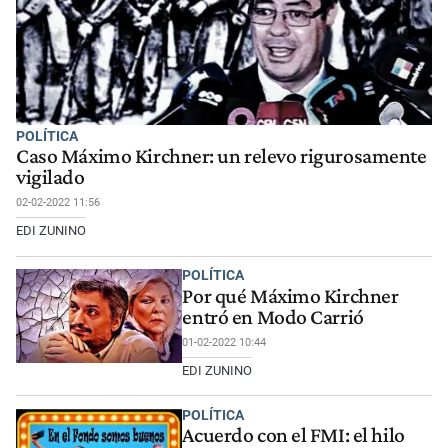
POLÍTICA
Caso Máximo Kirchner: un relevo rigurosamente
vigilado
02-02-2022 11:56
EDI ZUNINO
POLÍTICA
Por qué Máximo Kirchner
entró en Modo Carrió
01-02-2022 10:44
EDI ZUNINO
POLÍTICA
Acuerdo con el FMI: el hilo