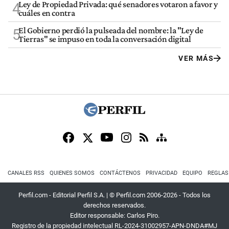
Ley de Propiedad Privada: qué senadores votaron a favor y
4
cuáles en contra
El Gobierno perdió la pulseada del nombre: la "Ley de
5
Tierras" se impuso en toda la conversación digital
VER MÁS
CANALES RSS
QUIENES SOMOS
CONTÁCTENOS
PRIVACIDAD
EQUIPO
REGLAS
Perfil.com - Editorial Perfil S.A.
| © Perfil.com 2006-2026 - Todos los
derechos reservados.
Editor responsable: Carlos Piro.
Registro de la propiedad intelectual RL-2024-31002957-APN-DNDA#MJ