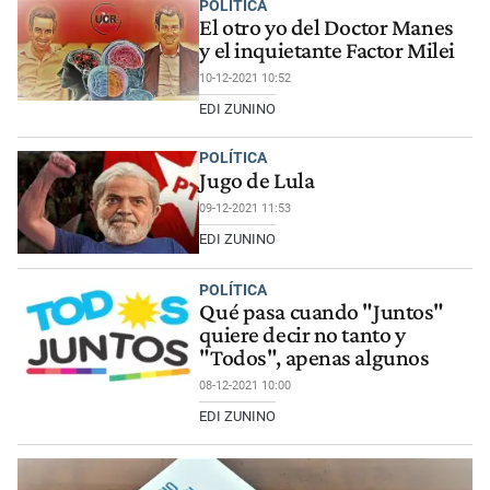
POLÍTICA
El otro yo del Doctor Manes
y el inquietante Factor Milei
10-12-2021 10:52
EDI ZUNINO
POLÍTICA
Jugo de Lula
09-12-2021 11:53
EDI ZUNINO
POLÍTICA
Qué pasa cuando "Juntos"
quiere decir no tanto y
"Todos", apenas algunos
08-12-2021 10:00
EDI ZUNINO