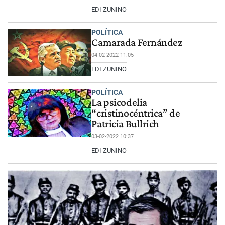
EDI ZUNINO
POLÍTICA
Camarada Fernández
04-02-2022 11:05
EDI ZUNINO
POLÍTICA
La psicodelia
“cristinocéntrica” de
Patricia Bullrich
03-02-2022 10:37
EDI ZUNINO