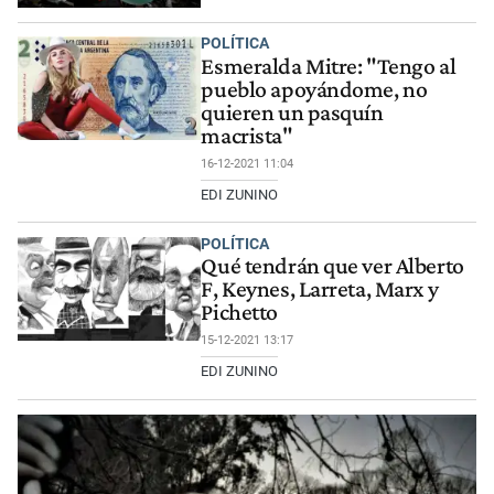
POLÍTICA
Esmeralda Mitre: "Tengo al
pueblo apoyándome, no
quieren un pasquín
macrista"
16-12-2021 11:04
EDI ZUNINO
POLÍTICA
Qué tendrán que ver Alberto
F, Keynes, Larreta, Marx y
Pichetto
15-12-2021 13:17
EDI ZUNINO