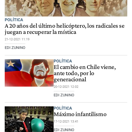
POLÍTICA
A 20 años del último helicóptero, los radicales se
juegan a recuperar la mística
21-12-2021 11:19
EDI ZUNINO
POLÍTICA
El cambio en Chile viene,
ante todo, por lo
generacional
20-12-2021 12:02
EDI ZUNINO
POLÍTICA
Máximo infantilismo
17-12-2021 13:41
EDI ZUNINO