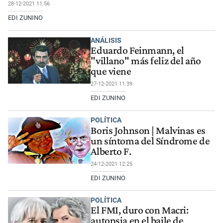
28-12-2021 11:56
EDI ZUNINO
ANÁLISIS
Eduardo Feinmann, el
"villano" más feliz del año
que viene
27-12-2021 11:39
EDI ZUNINO
POLÍTICA
Boris Johnson | Malvinas es
un síntoma del Síndrome de
Alberto F.
24-12-2021 12:25
EDI ZUNINO
POLÍTICA
El FMI, duro con Macri:
autopsia en el baile de