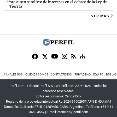
presunto conflicto de intereses en el debate de la Ley de
Tierras
VER MÁS
CANALES RSS
QUIENES SOMOS
CONTÁCTENOS
PRIVACIDAD
EQUIPO
REGLAS
Perfil.com - Editorial Perfil S.A.
| © Perfil.com 2006-2026 - Todos los
derechos reservados.
Editor responsable: Carlos Piro.
Registro de la propiedad intelectual RL-2024-31002957-APN-DNDA#MJ
Dirección:
California 2715
,
C1289ABI
,
CABA, Argentina
| Teléfono:
+54 9 11
3453 4567
| E-mail:
atencion@perfil.com