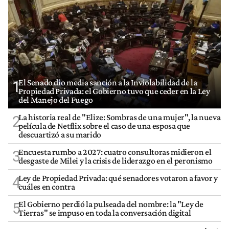
El Senado dio media sanción a la Inviolabilidad de la
1
Propiedad Privada: el Gobierno tuvo que ceder en la Ley
del Manejo del Fuego
La historia real de "Elize: Sombras de una mujer", la nueva
2
película de Netflix sobre el caso de una esposa que
descuartizó a su marido
Encuesta rumbo a 2027: cuatro consultoras midieron el
3
desgaste de Milei y la crisis de liderazgo en el peronismo
Ley de Propiedad Privada: qué senadores votaron a favor y
4
cuáles en contra
El Gobierno perdió la pulseada del nombre: la "Ley de
5
Tierras" se impuso en toda la conversación digital