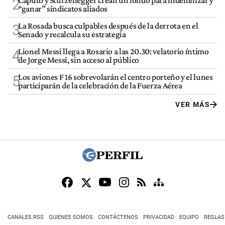
Caputo y Sturzenegger crean un fondo para indemnizar y
2
“ganar” sindicatos aliados
La Rosada busca culpables después de la derrota en el
3
Senado y recalcula su estrategia
Lionel Messi llega a Rosario a las 20.30: velatorio íntimo
4
de Jorge Messi, sin acceso al público
Los aviones F 16 sobrevolarán el centro porteño y el lunes
5
participarán de la celebración de la Fuerza Aérea
VER MÁS
CANALES RSS
QUIENES SOMOS
CONTÁCTENOS
PRIVACIDAD
EQUIPO
REGLAS