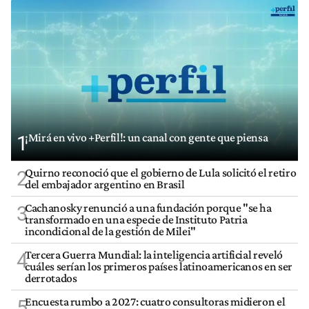
¡Mirá en vivo +Perfil!: un canal con gente que piensa
1
Quirno reconoció que el gobierno de Lula solicitó el retiro
2
del embajador argentino en Brasil
Cachanosky renunció a una fundación porque "se ha
3
transformado en una especie de Instituto Patria
incondicional de la gestión de Milei"
Tercera Guerra Mundial: la inteligencia artificial reveló
4
cuáles serían los primeros países latinoamericanos en ser
derrotados
Encuesta rumbo a 2027: cuatro consultoras midieron el
5