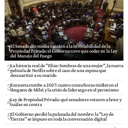
El Senado dio media sanción a la Inviolabilidad de la
1
Propiedad Privada: el Gobierno tuvo que ceder en la Ley
del Manejo del Fuego
La historia real de "Elize: Sombras de una mujer", la nueva
2
película de Netflix sobre el caso de una esposa que
descuartizó a su marido
Encuesta rumbo a 2027: cuatro consultoras midieron el
3
desgaste de Milei y la crisis de liderazgo en el peronismo
Ley de Propiedad Privada: qué senadores votaron a favor y
4
cuáles en contra
El Gobierno perdió la pulseada del nombre: la "Ley de
5
Tierras" se impuso en toda la conversación digital