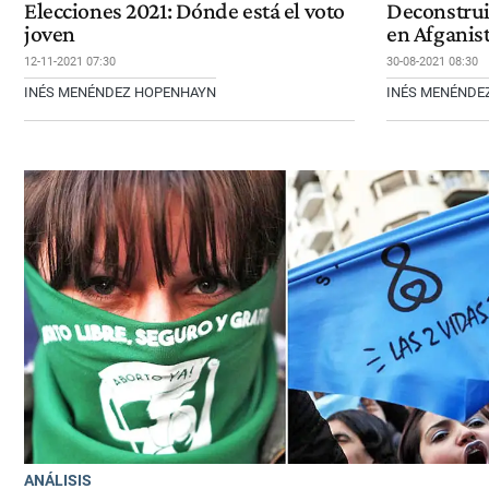
Elecciones 2021: Dónde está el voto
Deconstrui
joven
en Afganis
12-11-2021 07:30
30-08-2021 08:30
INÉS MENÉNDEZ HOPENHAYN
INÉS MENÉNDE
ANÁLISIS