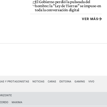
El Gobierno perdió la pulseada del
5
nombre: la "Ley de Tierras" se impuso en
toda la conversación digital
VER MÁS
SAS Y PROTAGONISTAS
NOTICIAS
CARAS
EXITOINA
GAMING
VIVO
ORIZONTE
ECREIO
MAXIMA