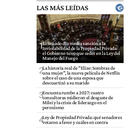
LAS MÁS LEÍDAS
El Senado dio media sanción a la
1
Inviolabilidad de la Propiedad Privada:
el Gobierno tuvo que ceder en la Ley del
Manejo del Fuego
La historia real de "Elize: Sombras de
2
una mujer", la nueva película de Netflix
sobre el caso de una esposa que
descuartizó a su marido
Encuesta rumbo a 2027: cuatro
3
consultoras midieron el desgaste de
Milei y la crisis de liderazgo en el
peronismo
Ley de Propiedad Privada: qué senadores
4
votaron a favor y cuáles en contra