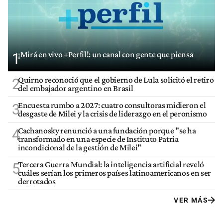
¡Mirá en vivo +Perfil!: un canal con gente que piensa
1
Quirno reconoció que el gobierno de Lula solicitó el retiro
2
del embajador argentino en Brasil
Encuesta rumbo a 2027: cuatro consultoras midieron el
3
desgaste de Milei y la crisis de liderazgo en el peronismo
Cachanosky renunció a una fundación porque "se ha
4
transformado en una especie de Instituto Patria
incondicional de la gestión de Milei"
Tercera Guerra Mundial: la inteligencia artificial reveló
5
cuáles serían los primeros países latinoamericanos en ser
derrotados
VER MÁS