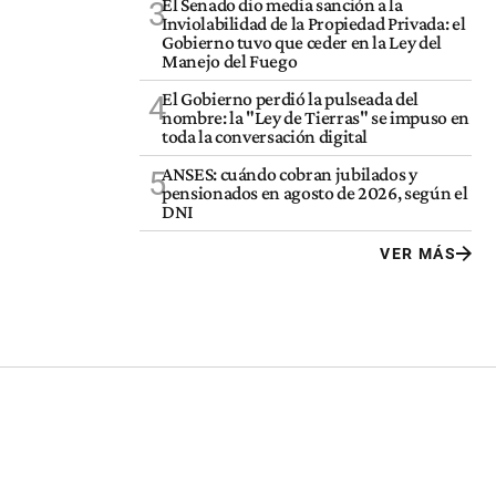
El Senado dio media sanción a la
3
Inviolabilidad de la Propiedad Privada: el
Gobierno tuvo que ceder en la Ley del
Manejo del Fuego
El Gobierno perdió la pulseada del
4
nombre: la "Ley de Tierras" se impuso en
toda la conversación digital
ANSES: cuándo cobran jubilados y
5
pensionados en agosto de 2026, según el
DNI
VER MÁS