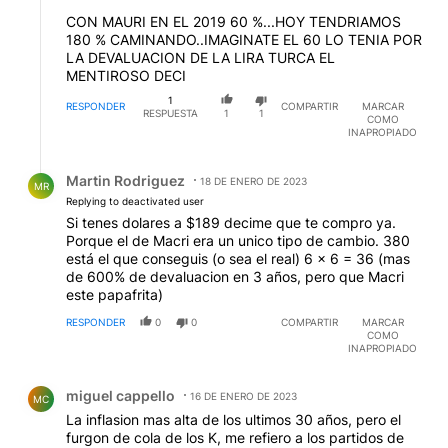
CON MAURI EN EL 2019 60 %...HOY TENDRIAMOS
180 % CAMINANDO..IMAGINATE EL 60 LO TENIA POR
LA DEVALUACION DE LA LIRA TURCA EL
MENTIROSO DECI
1
RESPONDER
COMPARTIR
MARCAR
RESPUESTA
1
1
COMO
INAPROPIADO
Respuesta de Martin Rodriguez.
Martin Rodriguez
18 DE ENERO DE 2023
MR
Replying to deactivated user
Si tenes dolares a $189 decime que te compro ya.
Porque el de Macri era un unico tipo de cambio. 380
está el que conseguis (o sea el real) 6 x 6 = 36 (mas
de 600% de devaluacion en 3 años, pero que Macri
este papafrita)
RESPONDER
0
0
COMPARTIR
MARCAR
COMO
INAPROPIADO
Comentario de miguel cappello.
miguel cappello
16 DE ENERO DE 2023
MC
La inflasion mas alta de los ultimos 30 años, pero el
furgon de cola de los K, me refiero a los partidos de