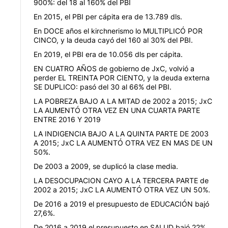
900%: del 18 al 160% del PBI
En 2015, el PBI per cápita era de 13.789 dls.
En DOCE años el kirchnerismo lo MULTIPLICÓ POR
CINCO, y la deuda cayó del 160 al 30% del PBI.
En 2019, el PBI era de 10.056 dls per cápita.
EN CUATRO AÑOS de gobierno de JxC, volvió a
perder EL TREINTA POR CIENTO, y la deuda externa
SE DUPLICO: pasó del 30 al 66% del PBI.
LA POBREZA BAJO A LA MITAD de 2002 a 2015; JxC
LA AUMENTÓ OTRA VEZ EN UNA CUARTA PARTE
ENTRE 2016 Y 2019
LA INDIGENCIA BAJO A LA QUINTA PARTE DE 2003
A 2015; JxC LA AUMENTÓ OTRA VEZ EN MAS DE UN
50%.
De 2003 a 2009, se duplicó la clase media.
LA DESOCUPACION CAYO A LA TERCERA PARTE de
2002 a 2015; JxC LA AUMENTÓ OTRA VEZ UN 50%.
De 2016 a 2019 el presupuesto de EDUCACIÓN bajó
27,6%.
De 2016 a 2019 el presupuesto en SALUD bajó 22%.