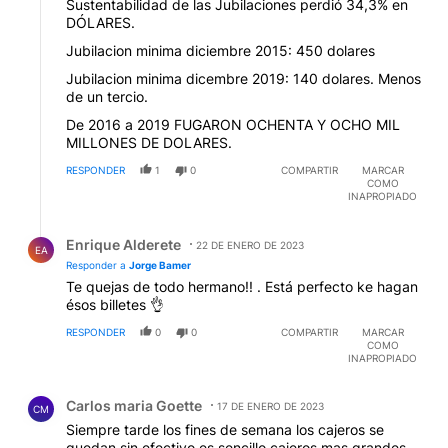
Sustentabilidad de las Jubilaciones perdió 34,3% en
DÓLARES.
Jubilacion minima diciembre 2015: 450 dolares
Jubilacion minima dicembre 2019: 140 dolares. Menos
de un tercio.
De 2016 a 2019 FUGARON OCHENTA Y OCHO MIL
MILLONES DE DOLARES.
RESPONDER
1
0
COMPARTIR
MARCAR
COMO
INAPROPIADO
Respuesta de Enrique Alderete.
Enrique Alderete
22 DE ENERO DE 2023
EA
Responder a
Jorge Bamer
Te quejas de todo hermano!! . Está perfecto ke hagan
ésos billetes 👌
RESPONDER
0
0
COMPARTIR
MARCAR
COMO
INAPROPIADO
Comentario de Carlos maria Goette.
Carlos maria Goette
17 DE ENERO DE 2023
CM
Siempre tarde los fines de semana los cajeros se
quedan sin efectivo,es sencillo,cajeros mas grandes