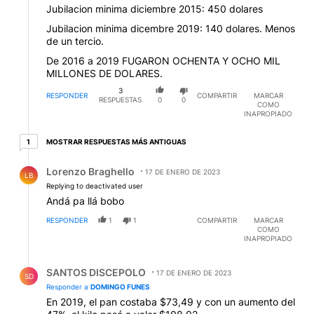
Jubilacion minima diciembre 2015: 450 dolares
Jubilacion minima dicembre 2019: 140 dolares. Menos
de un tercio.
De 2016 a 2019 FUGARON OCHENTA Y OCHO MIL
MILLONES DE DOLARES.
3
RESPONDER
COMPARTIR
MARCAR
RESPUESTAS
0
0
COMO
INAPROPIADO
1 respuesta más antiguas
MOSTRAR RESPUESTAS MÁS ANTIGUAS
1
Respuesta de Lorenzo Braghello.
Lorenzo Braghello
17 DE ENERO DE 2023
LB
Replying to deactivated user
Andá pa llá bobo
RESPONDER
1
1
COMPARTIR
MARCAR
COMO
INAPROPIADO
Respuesta de SANTOS DISCEPOLO.
SANTOS DISCEPOLO
17 DE ENERO DE 2023
SD
Responder a
DOMINGO FUNES
En 2019, el pan costaba $73,49 y con un aumento del