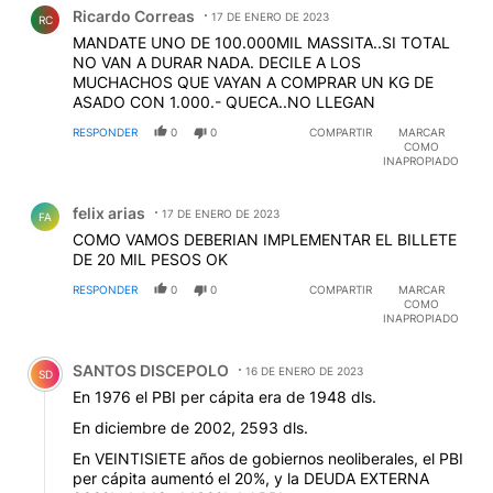
Ricardo Correas
17 DE ENERO DE 2023
RC
MANDATE UNO DE 100.000MIL MASSITA..SI TOTAL
NO VAN A DURAR NADA. DECILE A LOS
MUCHACHOS QUE VAYAN A COMPRAR UN KG DE
ASADO CON 1.000.- QUECA..NO LLEGAN
RESPONDER
0
0
COMPARTIR
MARCAR
COMO
INAPROPIADO
Comentario de felix arias.
felix arias
17 DE ENERO DE 2023
FA
COMO VAMOS DEBERIAN IMPLEMENTAR EL BILLETE
DE 20 MIL PESOS OK
RESPONDER
0
0
COMPARTIR
MARCAR
COMO
INAPROPIADO
Comentario de SANTOS DISCEPOLO.
SANTOS DISCEPOLO
16 DE ENERO DE 2023
SD
En 1976 el PBI per cápita era de 1948 dls.
En diciembre de 2002, 2593 dls.
En VEINTISIETE años de gobiernos neoliberales, el PBI
per cápita aumentó el 20%, y la DEUDA EXTERNA