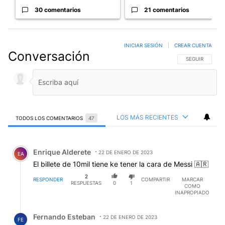
30 comentarios
21 comentarios
INICIAR SESIÓN
|
CREAR CUENTA
Conversación
SIGA ESTA CO
SEGUIR
LOS MÁS RECIENTES
TODOS LOS COMENTARIOS
47
Todos los comentarios
Comentario de Enrique Alderete.
Enrique Alderete
22 DE ENERO DE 2023
EA
El billete de 10mil tiene ke tener la cara de Messi 🇦🇷
2
RESPONDER
COMPARTIR
MARCAR
RESPUESTAS
0
1
COMO
INAPROPIADO
Respuesta de Fernando Esteban.
Fernando Esteban
22 DE ENERO DE 2023
FE