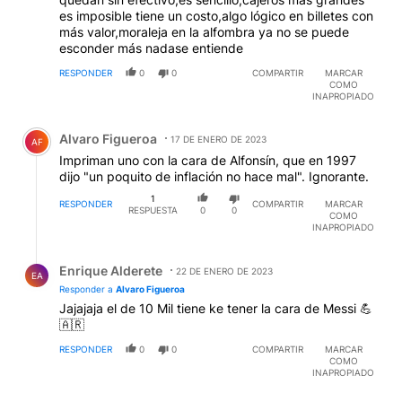
es imposible tiene un costo,algo lógico en billetes con
más valor,moraleja en la alfombra ya no se puede
esconder más nadase entiende
RESPONDER
0
0
COMPARTIR
MARCAR
COMO
INAPROPIADO
Comentario de Alvaro Figueroa.
Alvaro Figueroa
17 DE ENERO DE 2023
AF
Impriman uno con la cara de Alfonsín, que en 1997
dijo "un poquito de inflación no hace mal". Ignorante.
1
RESPONDER
COMPARTIR
MARCAR
RESPUESTA
0
0
COMO
INAPROPIADO
Respuesta de Enrique Alderete.
Enrique Alderete
22 DE ENERO DE 2023
EA
Responder a
Alvaro Figueroa
Jajajaja el de 10 Mil tiene ke tener la cara de Messi 💪
🇦🇷
RESPONDER
0
0
COMPARTIR
MARCAR
COMO
INAPROPIADO
Comentario de Ricardo Correas.