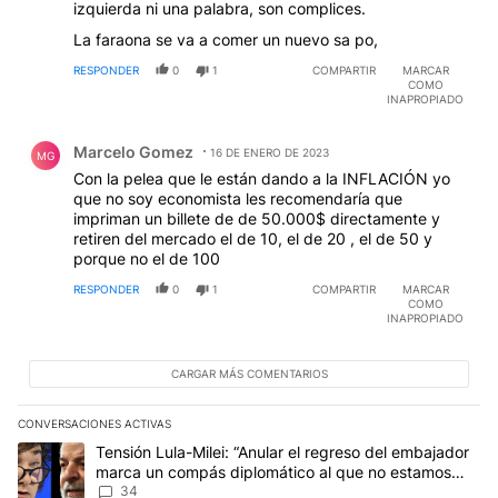
izquierda ni una palabra, son complices.
La faraona se va a comer un nuevo sa po,
RESPONDER
0
1
COMPARTIR
MARCAR
COMO
INAPROPIADO
Comentario de Marcelo Gomez.
Marcelo Gomez
16 DE ENERO DE 2023
MG
Con la pelea que le están dando a la INFLACIÓN yo
que no soy economista les recomendaría que
impriman un billete de de 50.000$ directamente y
retiren del mercado el de 10, el de 20 , el de 50 y
porque no el de 100
RESPONDER
0
1
COMPARTIR
MARCAR
COMO
INAPROPIADO
CARGAR MÁS COMENTARIOS
CONVERSACIONES ACTIVAS
Este listado muestra los artículos con más comentarios en los últim
Un artículo de tendencia con el título "Tensión Lula-Milei: “Anu
Tensión Lula-Milei: “Anular el regreso del embajador
marca un compás diplomático al que no estamos
acostumbrados"
34