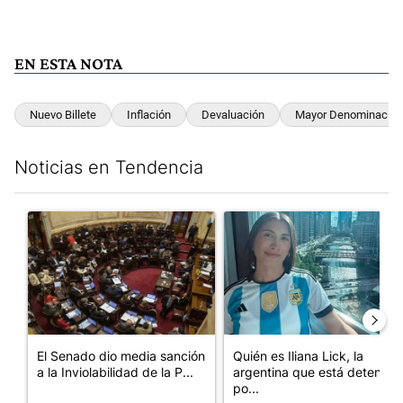
EN ESTA NOTA
Nuevo Billete
Inflación
Devaluación
Mayor Denominación
Noticias en Tendencia
Este listado muestra los artículos con más comentarios en los últim
Un artículo de tendencia con el título "El Senado dio media san
Un artículo de tendencia con e
El Senado dio media sanción
Quién es Iliana Lick, la
a la Inviolabilidad de la P...
argentina que está detenida
po...