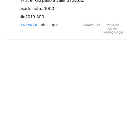
47%, el kilo pasó a valer $108,02.
asado coto...1000
dic2019 300
RESPONDER
0
0
COMPARTIR
MARCAR
COMO
INAPROPIADO