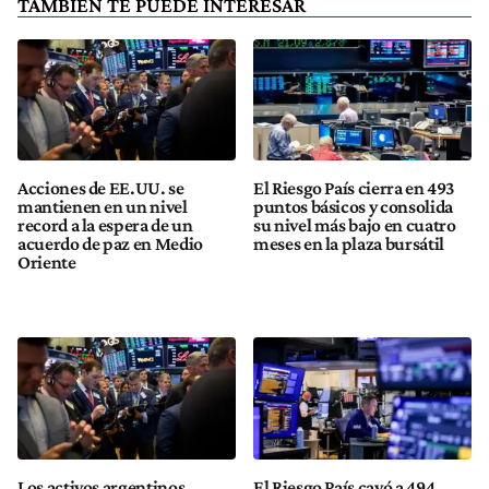
TAMBIÉN TE PUEDE INTERESAR
Acciones de EE.UU. se
El Riesgo País cierra en 493
mantienen en un nivel
puntos básicos y consolida
record a la espera de un
su nivel más bajo en cuatro
acuerdo de paz en Medio
meses en la plaza bursátil
Oriente
Los activos argentinos
El Riesgo País cayó a 494