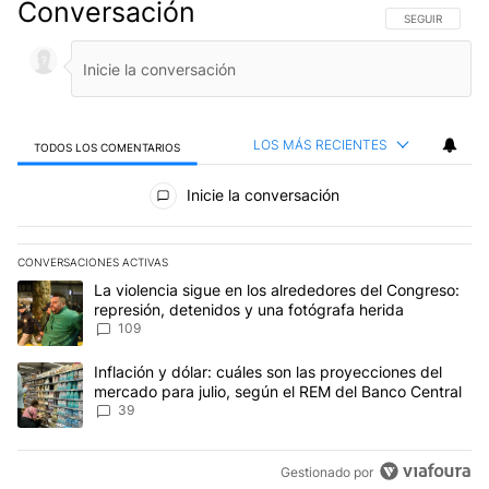
Conversación
SIGA ESTA CO
SEGUIR
LOS MÁS RECIENTES
TODOS LOS COMENTARIOS
Todos los comentarios
Inicie la conversación
CONVERSACIONES ACTIVAS
Este listado muestra los artículos con más comentarios en los últim
Un artículo de tendencia con el título "La violencia sigue en los 
La violencia sigue en los alrededores del Congreso:
represión, detenidos y una fotógrafa herida
109
Un artículo de tendencia con el título "Inflación y dólar: cuáles 
Inflación y dólar: cuáles son las proyecciones del
mercado para julio, según el REM del Banco Central
39
Gestionado por