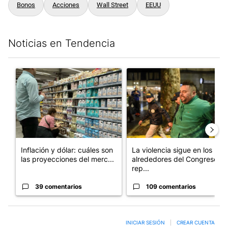
Bonos
Acciones
Wall Street
EEUU
Noticias en Tendencia
Este listado muestra los artículos con más comentarios en los últim
Un artículo de tendencia con el título "Inflación y dólar: cuále
Un artículo de tendencia con e
Inflación y dólar: cuáles son
La violencia sigue en los
las proyecciones del merc...
alrededores del Congreso:
rep...
39 comentarios
109 comentarios
INICIAR SESIÓN
|
CREAR CUENTA