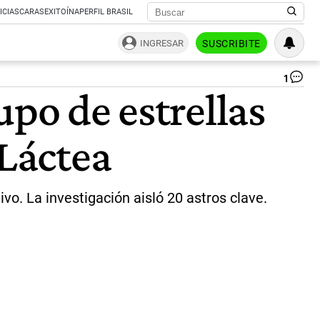
ICIAS
CARAS
EXITOÍNA
PERFIL BRASIL
INGRESAR
SUSCRIBITE
1
Ga
upo de estrellas
Lo
|
Ca
 Láctea
X
ivo. La investigación aisló 20 astros clave.