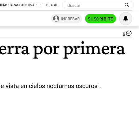
ICIAS
CARAS
EXITOÍNA
PERFIL BRASIL
INGRESAR
SUSCRIBITE
6
Co
ierra por primera
C/
E3
(Z
|
Gtl
Pr
NA
(J
e vista en cielos nocturnos oscuros".
Fr
He