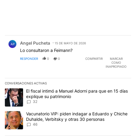
Comentario de Angel Pucheta.
Angel Pucheta
15 DE MAYO DE 2026
AP
Lo consultaron a Feimann?
RESPONDER
0
0
COMPARTIR
MARCAR
COMO
INAPROPIADO
CONVERSACIONES ACTIVAS
Este listado muestra los artículos con más comentarios en los últim
Un artículo de tendencia con el título "El fiscal intimó a Manuel 
El fiscal intimó a Manuel Adorni para que en 15 días
explique su patrimonio
32
Un artículo de tendencia con el título "Vacunatorio VIP: piden in
Vacunatorio VIP: piden indagar a Eduardo y Chiche
Duhalde, Verbitsky y otras 30 personas
46