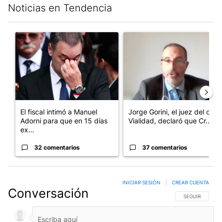
Noticias en Tendencia
Este listado muestra los artículos con más comentarios en los últim
Un artículo de tendencia con el título "El fiscal intimó a Manue
Un artículo de tendencia con e
El fiscal intimó a Manuel
Jorge Gorini, el juez del caso
Adorni para que en 15 días
Vialidad, declaró que Cr...
ex...
32 comentarios
37 comentarios
INICIAR SESIÓN
|
CREAR CUENTA
Conversación
SIGA ESTA CO
SEGUIR