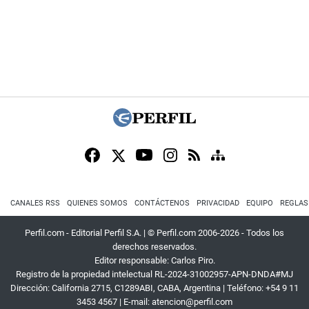
CANALES RSS
QUIENES SOMOS
CONTÁCTENOS
PRIVACIDAD
EQUIPO
REGLAS
Perfil.com - Editorial Perfil S.A.
| © Perfil.com 2006-2026 - Todos los
derechos reservados.
Editor responsable: Carlos Piro.
Registro de la propiedad intelectual RL-2024-31002957-APN-DNDA#MJ
Dirección:
California 2715
,
C1289ABI
,
CABA, Argentina
| Teléfono:
+54 9 11
3453 4567
| E-mail:
atencion@perfil.com