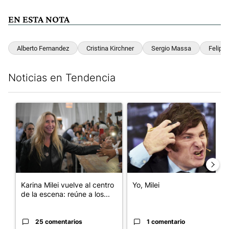
EN ESTA NOTA
Alberto Fernandez
Cristina Kirchner
Sergio Massa
Felipe 
Noticias en Tendencia
Este listado muestra los artículos con más comentarios en los últim
Un artículo de tendencia con el título "Karina Milei vuelve al c
Un artículo de tendencia con el
Karina Milei vuelve al centro
Yo, Milei
de la escena: reúne a los...
25 comentarios
1 comentario