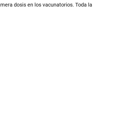
PR
imera dosis en los vacunatorios. Toda la
GO
DE
CÓ