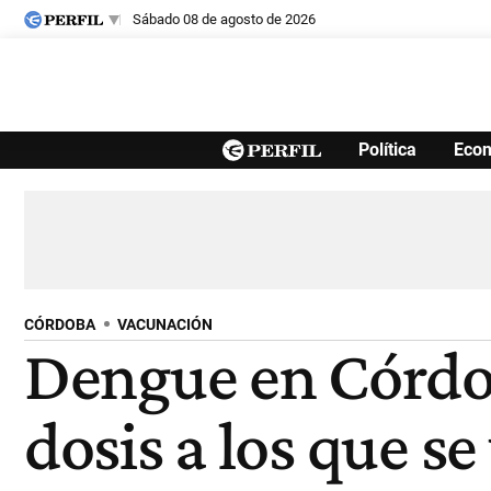
sábado 08 de agosto de 2026
Últimas noticias
Política
Eco
Inicio
Ahora
Opinión
Cultura
Arte
Educación
Videos
Córdoba
Reperfilar
Diario del Juicio
CÓRDOBA
VACUNACIÓN
Dengue en Córdob
dosis a los que s