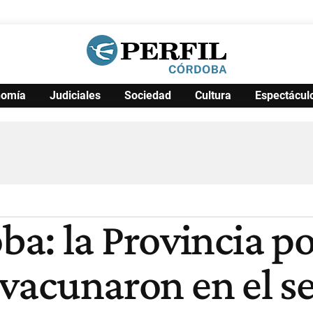
nomía
Judiciales
Sociedad
Cultura
Espectácul
Política
Pymes
Salud
Internacional
Clima
Deportes
Business
Noticias
Caras
a: la Provincia p
e vacunaron en el s