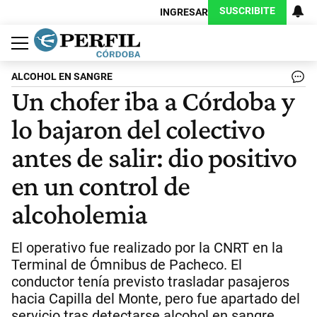
SUSCRIBITE
INGRESAR
Política
Economía
Judiciales
Sociedad
Cultura
Espectáculos
Deportes
Protagonistas
ALCOHOL EN SANGRE
Un chofer iba a Córdoba y
lo bajaron del colectivo
antes de salir: dio positivo
en un control de
alcoholemia
El operativo fue realizado por la CNRT en la
Terminal de Ómnibus de Pacheco. El
conductor tenía previsto trasladar pasajeros
hacia Capilla del Monte, pero fue apartado del
servicio tras detectarse alcohol en sangre.