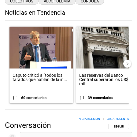
COLECTIVOS
ALCOHOLEMIA
CORDOBA
Noticias en Tendencia
Este listado muestra los artículos con más comentarios en los últimos 
Un artículo de tendencia con el título "Caputo criticó a “todos los t
Un artículo de tendencia con el 
Caputo criticó a “todos los
Las reservas del Banco
tarados que hablan de la in...
Central superaron los US$ 50
mil...
60 comentarios
39 comentarios
INICIAR SESIÓN
|
CREAR CUENTA
Conversación
SIGA ESTA CON
SEGUIR