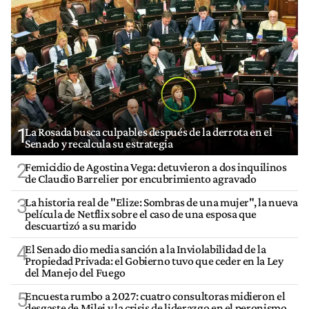
1
La Rosada busca culpables después de la derrota en el
Senado y recalcula su estrategia
2
Femicidio de Agostina Vega: detuvieron a dos inquilinos
de Claudio Barrelier por encubrimiento agravado
3
La historia real de "Elize: Sombras de una mujer", la nueva
película de Netflix sobre el caso de una esposa que
descuartizó a su marido
4
El Senado dio media sanción a la Inviolabilidad de la
Propiedad Privada: el Gobierno tuvo que ceder en la Ley
del Manejo del Fuego
5
Encuesta rumbo a 2027: cuatro consultoras midieron el
desgaste de Milei y la crisis de liderazgo en el peronismo