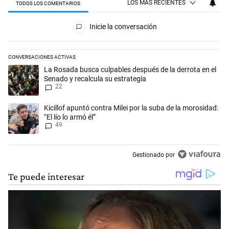
LOS MÁS RECIENTES
TODOS LOS COMENTARIOS
Todos los comentarios
Inicie la conversación
CONVERSACIONES ACTIVAS
Este listado muestra los artículos con más comentarios en los últimos 
Un artículo de tendencia con el título "La Rosada busca culpables desp
La Rosada busca culpables después de la derrota en el
Senado y recalcula su estrategia
22
Un artículo de tendencia con el título "Kicillof apuntó contra Milei por 
Kicillof apuntó contra Milei por la suba de la morosidad:
“El lío lo armó él”
49
Gestionado por