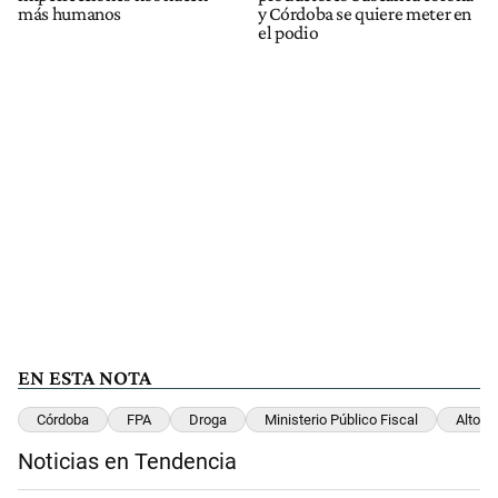
más humanos
y Córdoba se quiere meter en
el podio
EN ESTA NOTA
Córdoba
FPA
Droga
Ministerio Público Fiscal
Alto Al
Noticias en Tendencia
Este listado muestra los artículos con más comentarios en los últimos 