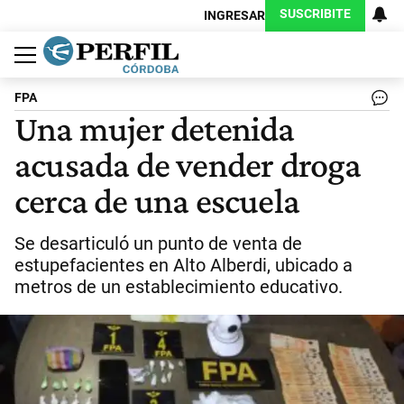
SUSCRIBITE
INGRESAR
Política
Economía
Judiciales
Sociedad
Cultura
Espectáculos
Deportes
Protagonistas
FPA
Una mujer detenida
acusada de vender droga
cerca de una escuela
Se desarticuló un punto de venta de
estupefacientes en Alto Alberdi, ubicado a
metros de un establecimiento educativo.