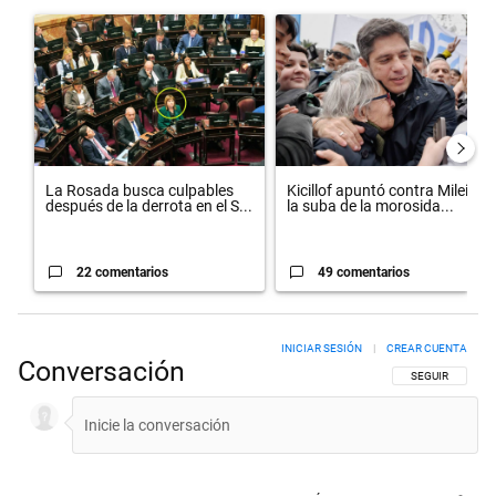
Un artículo de tendencia con el título "La Rosada busca culpables d
Un artículo de tendencia con el t
La Rosada busca culpables
Kicillof apuntó contra Milei por
después de la derrota en el S...
la suba de la morosida...
22 comentarios
49 comentarios
INICIAR SESIÓN
|
CREAR CUENTA
Conversación
SIGA ESTA CON
SEGUIR