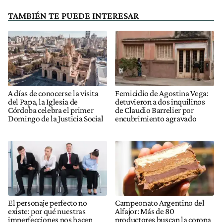
TAMBIÉN TE PUEDE INTERESAR
A días de conocerse la visita
Femicidio de Agostina Vega:
del Papa, la Iglesia de
detuvieron a dos inquilinos
Córdoba celebra el primer
de Claudio Barrelier por
Domingo de la Justicia Social
encubrimiento agravado
El personaje perfecto no
Campeonato Argentino del
existe: por qué nuestras
Alfajor: Más de 80
imperfecciones nos hacen
productores buscan la corona