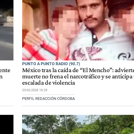
PUNTO A PUNTO RADIO (90.7)
gente
México tras la caída de “El Mencho”: adviert
un
muerte no frena el narcotráfico y se anticip
escalada de violencia
23-02-2026 10:29
PERFIL REDACCIÓN CÓRDOBA