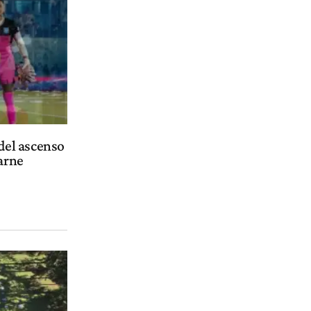
 del ascenso
carne