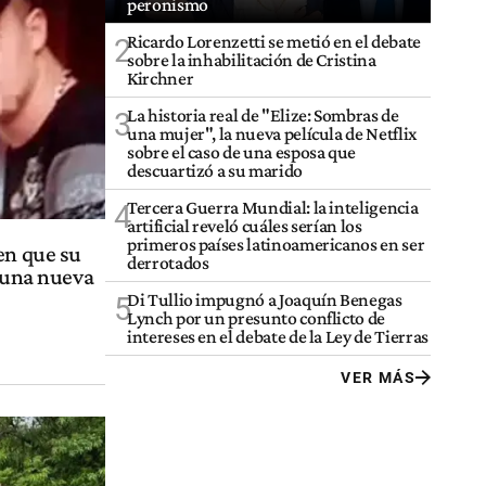
peronismo
Ricardo Lorenzetti se metió en el debate
2
sobre la inhabilitación de Cristina
Kirchner
La historia real de "Elize: Sombras de
3
una mujer", la nueva película de Netflix
sobre el caso de una esposa que
descuartizó a su marido
Tercera Guerra Mundial: la inteligencia
4
artificial reveló cuáles serían los
primeros países latinoamericanos en ser
en que su
derrotados
a una nueva
Di Tullio impugnó a Joaquín Benegas
5
Lynch por un presunto conflicto de
intereses en el debate de la Ley de Tierras
VER MÁS