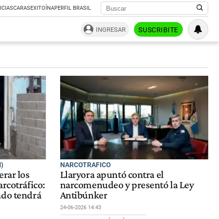
ICIAS
CARAS
EXITOÍNA
PERFIL BRASIL
INGRESAR
SUSCRIBITE
)
NARCOTRAFICO
erar los
Llaryora apuntó contra el
rcotráfico:
narcomenudeo y presentó la Ley
ado tendrá
Antibúnker
24-06-2026 14:43