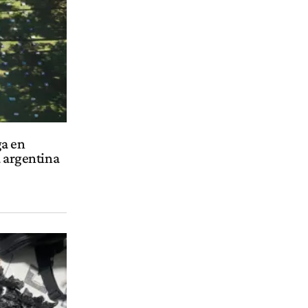
a en
a argentina