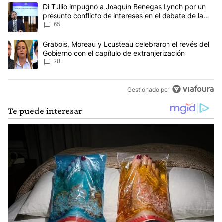
Este listado muestra los artículos con más comentarios en los últim
Un artículo de tendencia con el título "Di Tullio impugnó a Joaqu
Di Tullio impugnó a Joaquín Benegas Lynch por un
presunto conflicto de intereses en el debate de la
Ley de Tierras
65
Un artículo de tendencia con el título "Grabois, Moreau y Lousteau
Grabois, Moreau y Lousteau celebraron el revés del
Gobierno con el capítulo de extranjerización
78
Gestionado por