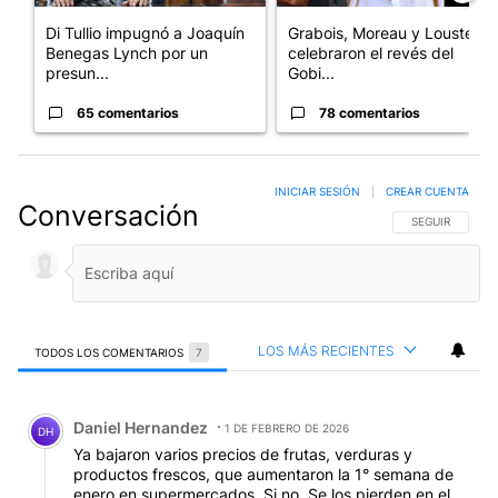
Di Tullio impugnó a Joaquín
Grabois, Moreau y Lousteau
Benegas Lynch por un
celebraron el revés del
presun...
Gobi...
65 comentarios
78 comentarios
INICIAR SESIÓN
|
CREAR CUENTA
Conversación
SIGA ESTA CO
SEGUIR
LOS MÁS RECIENTES
TODOS LOS COMENTARIOS
7
Todos los comentarios
Comentario de Daniel Hernandez.
Daniel Hernandez
1 DE FEBRERO DE 2026
DH
Ya bajaron varios precios de frutas, verduras y
productos frescos, que aumentaron la 1° semana de
enero en supermercados. Si no. Se los pierden en el