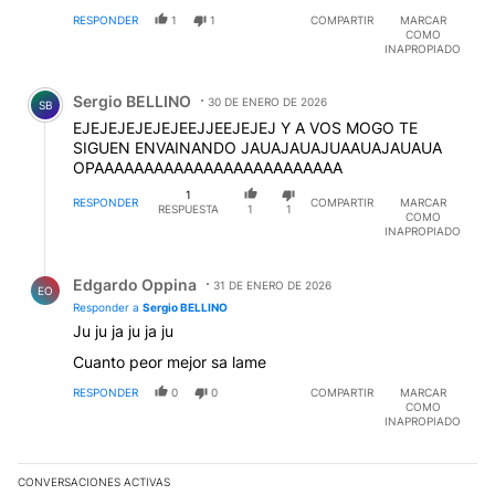
RESPONDER
1
1
COMPARTIR
MARCAR
COMO
INAPROPIADO
Comentario de Sergio BELLINO.
Sergio BELLINO
30 DE ENERO DE 2026
SB
EJEJEJEJEJEJEEJJEEJEJEJ Y A VOS MOGO TE
SIGUEN ENVAINANDO JAUAJAUAJUAAUAJAUAUA
OPAAAAAAAAAAAAAAAAAAAAAAAAA
1
RESPONDER
COMPARTIR
MARCAR
RESPUESTA
1
1
COMO
INAPROPIADO
Respuesta de Edgardo Oppina.
Edgardo Oppina
31 DE ENERO DE 2026
EO
Responder a
Sergio BELLINO
Ju ju ja ju ja ju
Cuanto peor mejor sa lame
RESPONDER
0
0
COMPARTIR
MARCAR
COMO
INAPROPIADO
CONVERSACIONES ACTIVAS