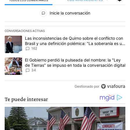
TODOS LOS COMENTARIOS
Todos los comentarios
Inicie la conversación
CONVERSACIONES ACTIVAS
Este listado muestra los artículos con más comentarios en los últim
Un artículo de tendencia con el título "Las inconsistencias de Qui
Las inconsistencias de Quirno sobre el conflicto con
Brasil y una definición polémica: "La soberanía es un
concepto antiguo"
162
Un artículo de tendencia con el título "El Gobierno perdió la puls
El Gobierno perdió la pulseada del nombre: la "Ley
de Tierras" se impuso en toda la conversación digital
34
Gestionado por