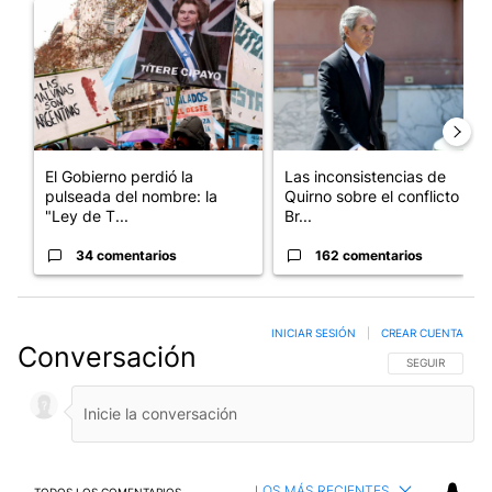
Un artículo de tendencia con el título "El Gobierno perdió la pu
Un artículo de tendencia con e
El Gobierno perdió la
Las inconsistencias de
pulseada del nombre: la
Quirno sobre el conflicto con
"Ley de T...
Br...
34 comentarios
162 comentarios
INICIAR SESIÓN
|
CREAR CUENTA
Conversación
SIGA ESTA CO
SEGUIR
LOS MÁS RECIENTES