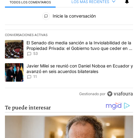
LOS MÁS RECIENTES
TODOS LOS COMENTARIOS
Todos los comentarios
Inicie la conversación
CONVERSACIONES ACTIVAS
Este listado muestra los artículos con más comentarios en los últim
Un artículo de tendencia con el título "El Senado dio media sanci
El Senado dio media sanción a la Inviolabilidad de la
Propiedad Privada: el Gobierno tuvo que ceder en la
Ley del Manejo del Fuego
53
Un artículo de tendencia con el título "Javier Milei se reunió con
Javier Milei se reunió con Daniel Noboa en Ecuador y
avanzó en seis acuerdos bilaterales
11
Gestionado por