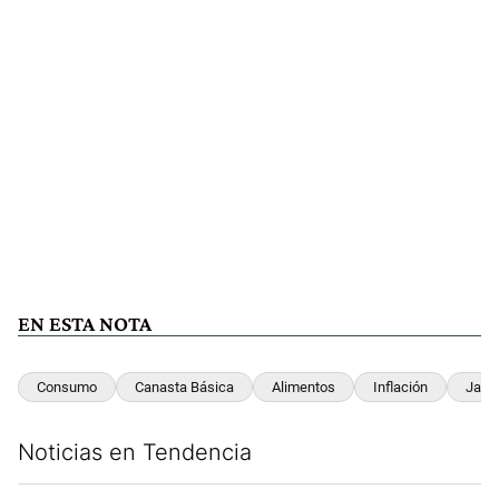
EN ESTA NOTA
Consumo
Canasta Básica
Alimentos
Inflación
Javie
Noticias en Tendencia
Este listado muestra los artículos con más comentarios en los últim