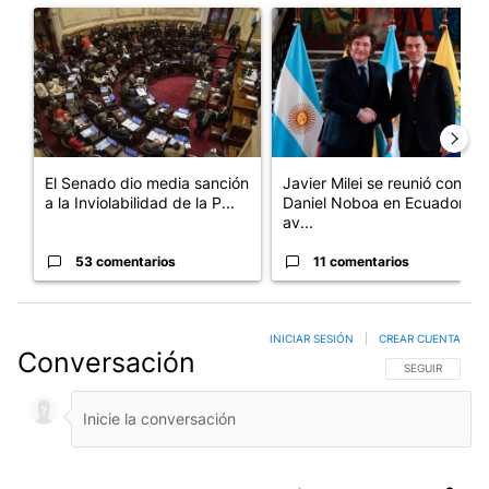
Un artículo de tendencia con el título "El Senado dio media san
Un artículo de tendencia con e
El Senado dio media sanción
Javier Milei se reunió con
a la Inviolabilidad de la P...
Daniel Noboa en Ecuador y
av...
53 comentarios
11 comentarios
INICIAR SESIÓN
|
CREAR CUENTA
Conversación
SIGA ESTA CO
SEGUIR