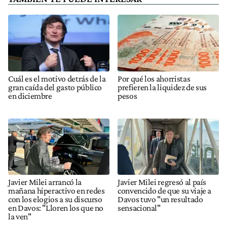
Cuál es el motivo detrás de la
Por qué los ahorristas
gran caída del gasto público
prefieren la liquidez de sus
en diciembre
pesos
Javier Milei arrancó la
Javier Milei regresó al país
mañana hiperactivo en redes
convencido de que su viaje a
con los elogios a su discurso
Davos tuvo "un resultado
en Davos: "Lloren los que no
sensacional"
la ven"