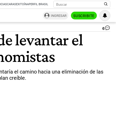
ICIAS
CARAS
EXITOÍNA
PERFIL BRASIL
INGRESAR
SUSCRIBITE
6
Lu
de levantar el
Ca
min
de
onomistas
Ec
|
NA
ntaría el camino hacia una eliminación de las
lan creíble.