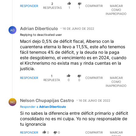
2
RESPONDER
COMPARTIR
MARCAR
RESPUESTAS
1
1
COMO
INAPROPIADO
Respuesta de Adrian Diberticulo.
Adrian Diberticulo
16 DE JUNIO DE 2022
AD
Replying to deactivated user
Macri dejo 0,5% de déficit fiscal, Alberso con la
cuarentena eterna lo llevo a 11,5%, este año tenemos
fácil tenemos 4% de déficit, y la deuda no la paga
este desgobierno, el vencimiento es en 2024, cuando
el Kirchnerismo no exista mas y rinda cuentas en la
justicia.
1
RESPONDER
COMPARTIR
MARCAR
RESPUESTA
0
0
COMO
INAPROPIADO
Respuesta de Nelson Chupapijas Castro.
Nelson Chupapijas Castro
16 DE JUNIO DE 2022
NC
Responder a
Adrian Diberticulo
Si no sabes la diferencia entre déficit primario y déficit
consolidado no es mi culpa. Yo no soy responsable de
tu ignorancia
RESPONDER
0
0
COMPARTIR
MARCAR