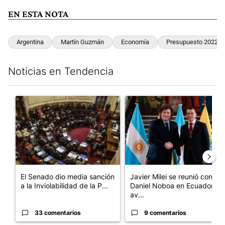
EN ESTA NOTA
Argentina
Martín Guzmán
Economía
Presupuesto 2022
Noticias en Tendencia
Este listado muestra los artículos con más comentarios en los últim
Un artículo de tendencia con el título "El Senado dio media san
Un artículo de tendencia con e
El Senado dio media sanción
Javier Milei se reunió con
a la Inviolabilidad de la P...
Daniel Noboa en Ecuador y
av...
33 comentarios
9 comentarios