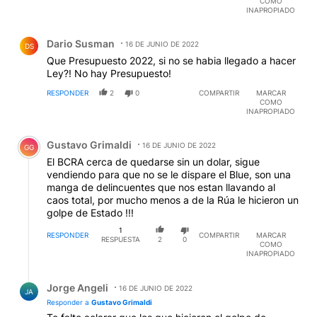
COMO
INAPROPIADO
Comentario de Dario Susman.
Dario Susman
16 DE JUNIO DE 2022
DS
Que Presupuesto 2022, si no se habia llegado a hacer
Ley?! No hay Presupuesto!
RESPONDER
2
0
COMPARTIR
MARCAR
COMO
INAPROPIADO
Comentario de Gustavo Grimaldi.
Gustavo Grimaldi
16 DE JUNIO DE 2022
GG
El BCRA cerca de quedarse sin un dolar, sigue
vendiendo para que no se le dispare el Blue, son una
manga de delincuentes que nos estan llavando al
caos total, por mucho menos a de la Rúa le hicieron un
golpe de Estado !!!
1
RESPONDER
COMPARTIR
MARCAR
RESPUESTA
2
0
COMO
INAPROPIADO
Respuesta de Jorge Angeli.
Jorge Angeli
16 DE JUNIO DE 2022
JA
Responder a
Gustavo Grimaldi