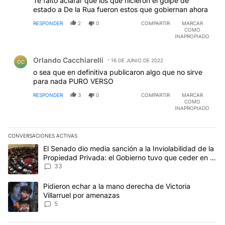
Te falto aclarar que los que hicieron el golpe de
estado a De la Rua fueron estos que gobiernan ahora
RESPONDER
2
0
COMPARTIR
MARCAR
COMO
INAPROPIADO
Comentario de Orlando Cacchiarelli.
Orlando Cacchiarelli
16 DE JUNIO DE 2022
OC
o sea que en definitiva publicaron algo que no sirve
para nada PURO VERSO
RESPONDER
3
0
COMPARTIR
MARCAR
COMO
INAPROPIADO
CONVERSACIONES ACTIVAS
Este listado muestra los artículos con más comentarios en los últim
Un artículo de tendencia con el título "El Senado dio media sanci
El Senado dio media sanción a la Inviolabilidad de la
Propiedad Privada: el Gobierno tuvo que ceder en la
Ley del Manejo del Fuego
33
Un artículo de tendencia con el título "Pidieron echar a la mano d
Pidieron echar a la mano derecha de Victoria
Villarruel por amenazas
5