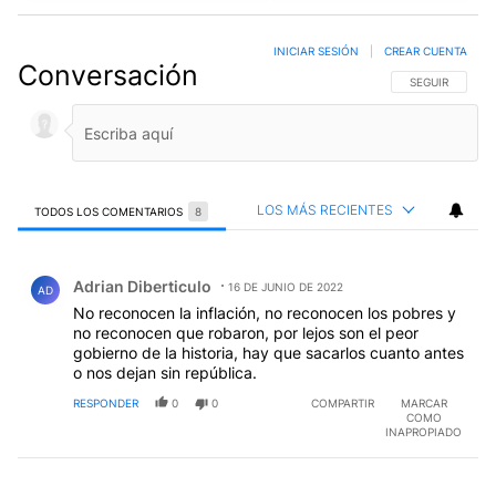
INICIAR SESIÓN
|
CREAR CUENTA
Conversación
SIGA ESTA CO
SEGUIR
LOS MÁS RECIENTES
TODOS LOS COMENTARIOS
8
Todos los comentarios
Comentario de Adrian Diberticulo.
Adrian Diberticulo
16 DE JUNIO DE 2022
AD
No reconocen la inflación, no reconocen los pobres y
no reconocen que robaron, por lejos son el peor
gobierno de la historia, hay que sacarlos cuanto antes
o nos dejan sin república.
RESPONDER
0
0
COMPARTIR
MARCAR
COMO
INAPROPIADO