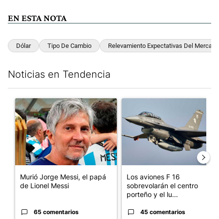
EN ESTA NOTA
Dólar
Tipo De Cambio
Relevamiento Expectativas Del Mercado
Noticias en Tendencia
Este listado muestra los artículos con más comentarios en los últim
Un artículo de tendencia con el título "Murió Jorge Messi, el p
Un artículo de tendencia con e
Murió Jorge Messi, el papá
Los aviones F 16
de Lionel Messi
sobrevolarán el centro
porteño y el lu...
65 comentarios
45 comentarios