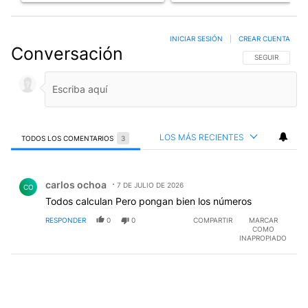
INICIAR SESIÓN
|
CREAR CUENTA
Conversación
SIGA ESTA CO
SEGUIR
LOS MÁS RECIENTES
TODOS LOS COMENTARIOS
3
Todos los comentarios
Comentario de carlos ochoa.
carlos ochoa
7 DE JULIO DE 2026
CO
Todos calculan Pero pongan bien los números
RESPONDER
0
0
COMPARTIR
MARCAR
COMO
INAPROPIADO