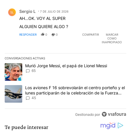
Comentario de Sergio L.
Sergio L
7 DE JULIO DE 2026
SL
AH...OK. VOY AL SUPER
ALGUIEN QUIERE ALGO ?
RESPONDER
0
0
COMPARTIR
MARCAR
COMO
INAPROPIADO
CONVERSACIONES ACTIVAS
Este listado muestra los artículos con más comentarios en los últim
Un artículo de tendencia con el título "Murió Jorge Messi, el papá
Murió Jorge Messi, el papá de Lionel Messi
65
Un artículo de tendencia con el título "Los aviones F 16 sobrevola
Los aviones F 16 sobrevolarán el centro porteño y el
lunes participarán de la celebración de la Fuerza
Aérea
45
Gestionado por