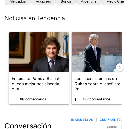
Mercados
Acciones
Bonos
Argentina
Medio Oriente
Noticias en Tendencia
Este listado muestra los artículos con más comentarios en los últim
Un artículo de tendencia con el título "Encuesta: Patricia Bull
Un artículo de tendencia con e
Encuesta: Patricia Bullrich
Las inconsistencias de
queda mejor posicionada
Quirno sobre el conflicto con
que...
Br...
68 comentarios
137 comentarios
INICIAR SESIÓN
|
CREAR CUENTA
Conversación
SIGA ESTA CO
SEGUIR