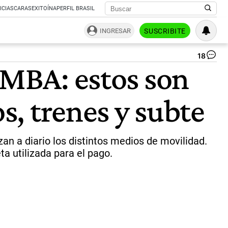
ICIAS
CARAS
EXITOÍNA
PERFIL BRASIL
INGRESAR
SUSCRIBITE
18
Au
AMBA: estos son
en
los
col
os, trenes y subte
|
Ca
an a diario los distintos medios de movilidad.
ta utilizada para el pago.