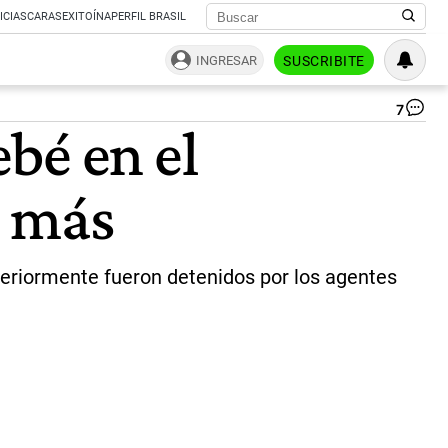
ICIAS
CARAS
EXITOÍNA
PERFIL BRASIL
INGRESAR
SUSCRIBITE
7
Be
bé en el
ab
en
ae
e más
|
ca
de
vi
teriormente fueron detenidos por los agentes