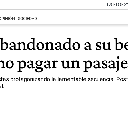
BUSINESS
NOT
OPINIÓN
SOCIEDAD
abandonado a su be
no pagar un pasaj
stas protagonizando la lamentable secuencia. Pos
l.