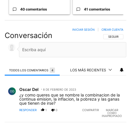
40 comentarios
41 comentarios
INICIAR SESIÓN
|
CREAR CUENTA
Conversación
SIGA ESTA CO
SEGUIR
LOS MÁS RECIENTES
TODOS LOS COMENTARIOS
4
Todos los comentarios
Comentario de Oscar Del.
Oscar Del
8 DE FEBRERO DE 2023
OD
¿y como queres que se nombre la combinacion de la
continua emision, la inflacion, la pobreza y las ganas
que tienen de irse?
RESPONDER
1
0
COMPARTIR
MARCAR
COMO
INAPROPIADO