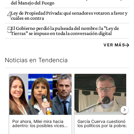
del Manejo del Fuego
4
Ley de Propiedad Privada: qué senadores votaron a favor y
cuáles en contra
5
El Gobierno perdió la pulseada del nombre: la "Ley de
Tierras" se impuso en toda la conversación digital
VER MÁS
Noticias en Tendencia
Este listado muestra los artículos con más comentarios en los últim
Un artículo de tendencia con el título "Por ahora, Milei mira ha
Un artículo de tendencia con e
Por ahora, Milei mira hacia
García Cuerva cuestionó a
adentro: los posibles vices...
los políticos por la pobreza