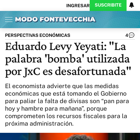
SUSCRIBITE
INGRESAR
Inicio
Ahora
Opinión
Actualidad
Política
Economía
Columnistas
Política
Pymes
Salud
PERSPECTIVAS ECONÓMICAS
4
Ciencia
Protagonistas
Tecnología
Eduardo Levy Yeyati: "La
Cultura
Arte
Educación
palabra 'bomba' utilizada
Internacional
Clima
Deportes
CARAS
Exitoina
Turismo
por JxC es desafortunada"
Videos
Córdoba
Reperfilar
Business
Noticias
Caras
El economista advierte que las medidas
Exitoina
Gaming
Vivo
económicas que está tomando el Gobierno
para paliar la falta de divisas son “pan para
Diario del Juicio
hoy y hambre para mañana”, porque
comprometen los recursos fiscales para la
próxima administración.