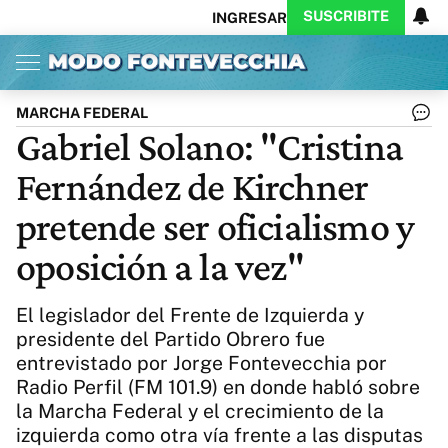
SUSCRIBITE
INGRESAR
Inicio
Ahora
Opinión
Actualidad
Política
Economía
Columnistas
Política
Pymes
Salud
MARCHA FEDERAL
Ciencia
Protagonistas
Tecnología
Gabriel Solano: "Cristina
Cultura
Arte
Educación
Fernández de Kirchner
Internacional
Clima
Deportes
CARAS
Exitoina
Turismo
pretende ser oficialismo y
Videos
Córdoba
Reperfilar
oposición a la vez"
Business
Noticias
Caras
Exitoina
Gaming
Vivo
El legislador del Frente de Izquierda y
Diario del Juicio
presidente del Partido Obrero fue
entrevistado por Jorge Fontevecchia por
Radio Perfil (FM 101.9) en donde habló sobre
la Marcha Federal y el crecimiento de la
izquierda como otra vía frente a las disputas