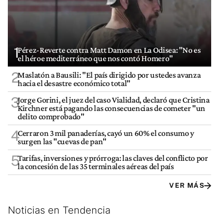
1
Pérez-Reverte contra Matt Damon en La Odisea: "No es
el héroe mediterráneo que nos contó Homero"
2
Maslatón a Bausili: "El país dirigido por ustedes avanza
hacia el desastre económico total"
3
Jorge Gorini, el juez del caso Vialidad, declaró que Cristina
Kirchner está pagando las consecuencias de cometer "un
delito comprobado"
4
Cerraron 3 mil panaderías, cayó un 60% el consumo y
surgen las "cuevas de pan"
5
Tarifas, inversiones y prórroga: las claves del conflicto por
la concesión de las 35 terminales aéreas del país
VER MÁS
Noticias en Tendencia