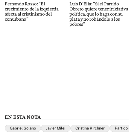
Fernando Rosso: "El
Luis D'Elía: "Si el Partido
crecimiento de la izquierda
Obrero quiere tener iniciativa
afecta al cristinismo del
política, que lo haga con su
conurbano"
plata y no robándole a los
pobres"
EN ESTA NOTA
Gabriel Solano
Javier Milei
Cristina Kirchner
Partido Ob