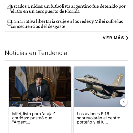
4
Estados Unidos: un futbolista argentino fue detenido por
el ICE en un aeropuerto de Florida
5
La narrativa libertaria cruje en las redes y Milei sufre las
consecuencias del desgaste
VER MÁS
Noticias en Tendencia
Este listado muestra los artículos con más comentarios en los últim
Un artículo de tendencia con el título "Milei, listo para 'atajar
Un artículo de tendencia con e
Milei, listo para 'atajar'
Los aviones F 16
corridas: posteó que
sobrevolarán el centro
"Argent...
porteño y el lu...