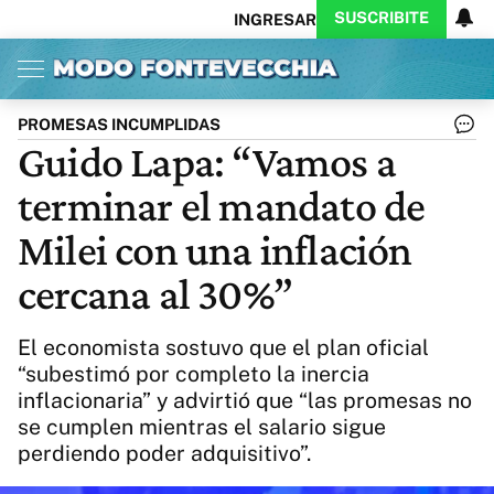
SUSCRIBITE
INGRESAR
Inicio
Ahora
Opinión
Actualidad
Política
Economía
Columnistas
Política
Pymes
Salud
PROMESAS INCUMPLIDAS
Ciencia
Protagonistas
Tecnología
Guido Lapa: “Vamos a
Cultura
Arte
Educación
terminar el mandato de
Internacional
Clima
Deportes
CARAS
Exitoina
Turismo
Milei con una inflación
Videos
Córdoba
Reperfilar
cercana al 30%”
Business
Noticias
Caras
Exitoina
Gaming
Vivo
El economista sostuvo que el plan oficial
Diario del Juicio
“subestimó por completo la inercia
inflacionaria” y advirtió que “las promesas no
se cumplen mientras el salario sigue
perdiendo poder adquisitivo”.