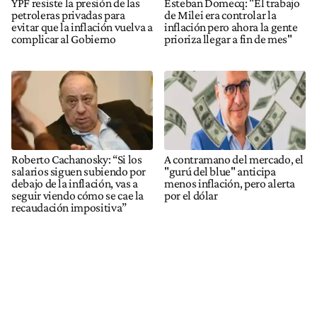
YPF resiste la presión de las
Esteban Domecq: "El trabajo
petroleras privadas para
de Milei era controlar la
evitar que la inflación vuelva a
inflación pero ahora la gente
complicar al Gobierno
prioriza llegar a fin de mes"
Roberto Cachanosky: “Si los
A contramano del mercado, el
salarios siguen subiendo por
"gurú del blue" anticipa
debajo de la inflación, vas a
menos inflación, pero alerta
seguir viendo cómo se cae la
por el dólar
recaudación impositiva”