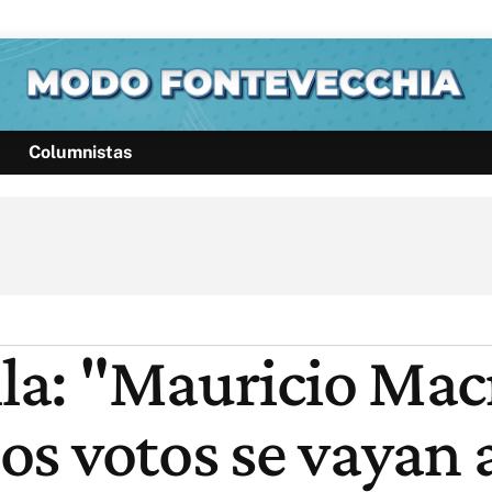
Columnistas
Política
Pymes
Salud
Internacional
Clima
Deportes
Business
Noticias
Caras
lla: "Mauricio Mac
los votos se vayan 