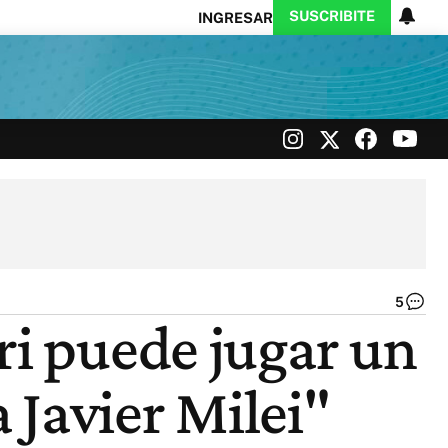
SUSCRIBITE
INGRESAR
Ciencia
Protagonistas
Tecnología
CARAS
Exitoina
Turismo
Exitoina
Gaming
Vivo
5
He
ri puede jugar un
Igl
Ill
|
a Javier Milei"
Ca
de
Yo