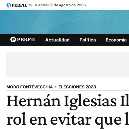
viernes 07 de agosto de 2026
Últimas noticias
Actualidad
Política
Economía
Inicio
Ahora
Opinión
Cultura
Arte
Educación
Videos
Córdoba
Reperfilar
Diario del Juicio
MODO FONTEVECCHIA
ELECCIONES 2023
Hernán Iglesias I
rol en evitar que 