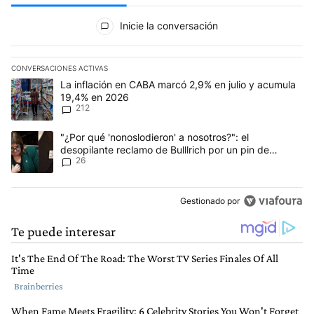
Todos los comentarios
Inicie la conversación
CONVERSACIONES ACTIVAS
Este listado muestra los artículos con más comentarios en los últim
Un artículo de tendencia con el título "La inflación en CABA marc
La inflación en CABA marcó 2,9% en julio y acumula
19,4% en 2026
212
Un artículo de tendencia con el título ""¿Por qué 'nonoslodieron' a
"¿Por qué 'nonoslodieron' a nosotros?": el
desopilante reclamo de Bulllrich por un pin de
26
Malvinas
Gestionado por