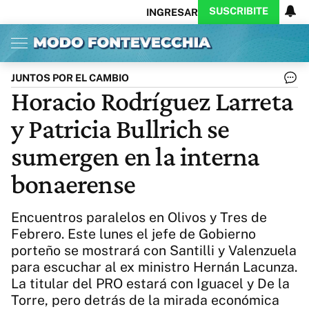
SUSCRIBITE
INGRESAR
Inicio
Ahora
Opinión
Actualidad
Política
Economía
Columnistas
Política
Pymes
Salud
JUNTOS POR EL CAMBIO
Ciencia
Protagonistas
Tecnología
Horacio Rodríguez Larreta
Cultura
Arte
Educación
y Patricia Bullrich se
Internacional
Clima
Deportes
CARAS
Exitoina
Turismo
sumergen en la interna
Videos
Córdoba
Reperfilar
bonaerense
Business
Noticias
Caras
Exitoina
Gaming
Vivo
Encuentros paralelos en Olivos y Tres de
Diario del Juicio
Febrero. Este lunes el jefe de Gobierno
porteño se mostrará con Santilli y Valenzuela
para escuchar al ex ministro Hernán Lacunza.
La titular del PRO estará con Iguacel y De la
Torre, pero detrás de la mirada económica