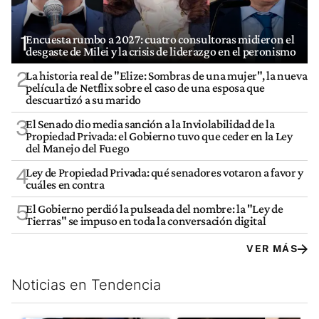
1
Encuesta rumbo a 2027: cuatro consultoras midieron el
desgaste de Milei y la crisis de liderazgo en el peronismo
2
La historia real de "Elize: Sombras de una mujer", la nueva
película de Netflix sobre el caso de una esposa que
descuartizó a su marido
3
El Senado dio media sanción a la Inviolabilidad de la
Propiedad Privada: el Gobierno tuvo que ceder en la Ley
del Manejo del Fuego
4
Ley de Propiedad Privada: qué senadores votaron a favor y
cuáles en contra
5
El Gobierno perdió la pulseada del nombre: la "Ley de
Tierras" se impuso en toda la conversación digital
VER MÁS
Noticias en Tendencia
Este listado muestra los artículos con más comentarios en los últim