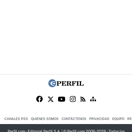
CANALES RSS
QUIENES SOMOS
CONTÁCTENOS
PRIVACIDAD
EQUIPO
RE
Perfil.com - Editorial Perfil S.A.
| © Perfil.com 2006-2026 - Todos los