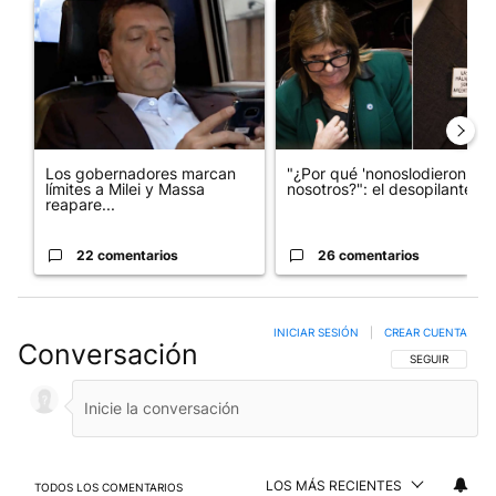
Un artículo de tendencia con el título "Los gobernadores marcan
Un artículo de tendencia con e
Los gobernadores marcan
"¿Por qué 'nonoslodieron' a
límites a Milei y Massa
nosotros?": el desopilante ...
reapare...
22 comentarios
26 comentarios
INICIAR SESIÓN
|
CREAR CUENTA
Conversación
SIGA ESTA CO
SEGUIR
LOS MÁS RECIENTES
TODOS LOS COMENTARIOS