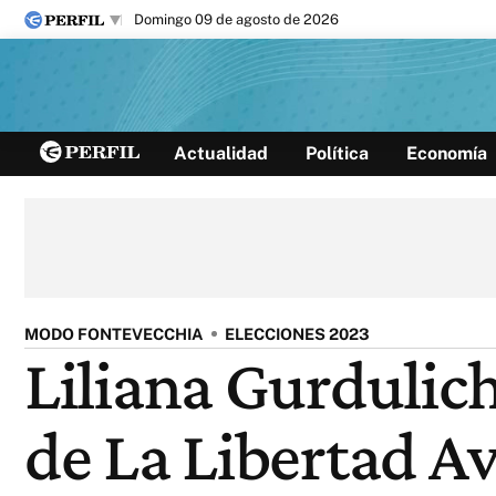
domingo 09 de agosto de 2026
Últimas noticias
Actualidad
Política
Economía
Inicio
Ahora
Opinión
Cultura
Arte
Educación
Videos
Córdoba
Reperfilar
Diario del Juicio
MODO FONTEVECCHIA
ELECCIONES 2023
Liliana Gurdulich
de La Libertad Av