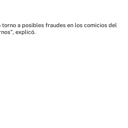
DE
YO
n torno a posibles fraudes en los comicios del
nos", explicó.
2