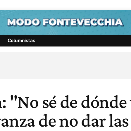
Columnistas
Política
Pymes
Salud
Internacional
Clima
Deportes
Business
Noticias
Caras
: "No sé de dónde 
anza de no dar las