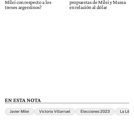
Milei con respecto a los
propuestas de Milei y Massa
trenes argentinos?
en relación al dólar
EN ESTA NOTA
Javier Milei
Victoria Villarruel
Elecciones 2023
La Libe