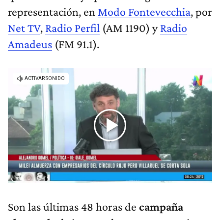
representación, en
Modo Fontevecchia
, por
Net TV
,
Radio Perfil
(AM 1190) y
Radio
Amadeus
(FM 91.1).
Son las últimas 48 horas de
campaña