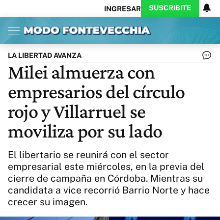
SUSCRIBITE
INGRESAR
Inicio
Ahora
Opinión
Actualidad
Política
Economía
Columnistas
Política
Pymes
Salud
LA LIBERTAD AVANZA
Ciencia
Protagonistas
Tecnología
Milei almuerza con
Cultura
Arte
Educación
empresarios del círculo
Internacional
Clima
Deportes
CARAS
Exitoina
Turismo
rojo y Villarruel se
Videos
Córdoba
Reperfilar
moviliza por su lado
Business
Noticias
Caras
Exitoina
Gaming
Vivo
El libertario se reunirá con el sector
Diario del Juicio
empresarial este miércoles, en la previa del
cierre de campaña en Córdoba. Mientras su
candidata a vice recorrió Barrio Norte y hace
crecer su imagen.