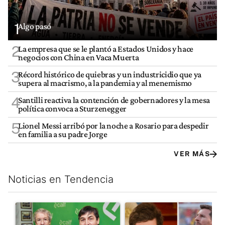
1
Algo pasó
2
La empresa que se le plantó a Estados Unidos y hace
negocios con China en Vaca Muerta
3
Récord histórico de quiebras y un industricidio que ya
supera al macrismo, a la pandemia y al menemismo
4
Santilli reactiva la contención de gobernadores y la mesa
política convoca a Sturzenegger
5
Lionel Messi arribó por la noche a Rosario para despedir
en familia a su padre Jorge
VER MÁS
Noticias en Tendencia
Este listado muestra los artículos con más comentarios en los últim
Un artículo de tendencia con el título "La empresa que se le p
Un artículo de tendencia con e