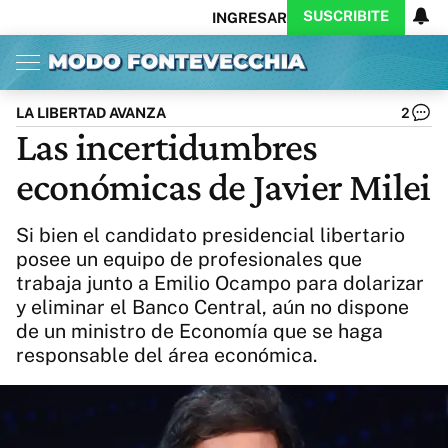
SUSCRIBITE
INGRESAR
Inicio
Ahora
Opinión
Actualidad
Política
Economía
Columnistas
Política
Pymes
Salud
LA LIBERTAD AVANZA
2
Ciencia
Protagonistas
Tecnología
Las incertidumbres
Cultura
Arte
Educación
económicas de Javier Milei
Internacional
Clima
Deportes
CARAS
Exitoina
Turismo
Si bien el candidato presidencial libertario
Videos
Córdoba
Reperfilar
posee un equipo de profesionales que
Business
Noticias
Caras
trabaja junto a Emilio Ocampo para dolarizar
Exitoina
Gaming
Vivo
y eliminar el Banco Central, aún no dispone
Diario del Juicio
de un ministro de Economía que se haga
responsable del área económica.