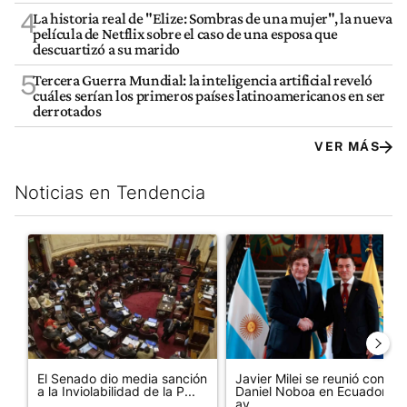
4
La historia real de "Elize: Sombras de una mujer", la nueva
película de Netflix sobre el caso de una esposa que
descuartizó a su marido
5
Tercera Guerra Mundial: la inteligencia artificial reveló
cuáles serían los primeros países latinoamericanos en ser
derrotados
VER MÁS
Noticias en Tendencia
Este listado muestra los artículos con más comentarios en los últim
Un artículo de tendencia con el título "El Senado dio media san
Un artículo de tendencia con e
El Senado dio media sanción
Javier Milei se reunió con
a la Inviolabilidad de la P...
Daniel Noboa en Ecuador y
av...