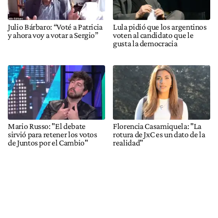
Julio Bárbaro: “Voté a Patricia
Lula pidió que los argentinos
y ahora voy a votar a Sergio”
voten al candidato que le
gusta la democracia
Mario Russo: "El debate
Florencia Casamiquela: "La
sirvió para retener los votos
rotura de JxC es un dato de la
de Juntos por el Cambio"
realidad"