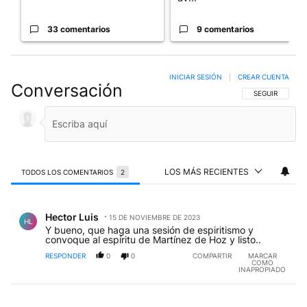
33 comentarios
9 comentarios
INICIAR SESIÓN
|
CREAR CUENTA
Conversación
SIGA ESTA CO
SEGUIR
LOS MÁS RECIENTES
TODOS LOS COMENTARIOS
2
Todos los comentarios
Comentario de Hector Luis.
Hector Luis
15 DE NOVIEMBRE DE 2023
HL
Y bueno, que haga una sesión de espiritismo y
convoque al espíritu de Martínez de Hoz y listo..
RESPONDER
0
0
COMPARTIR
MARCAR
COMO
INAPROPIADO