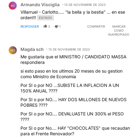
Armando Visciglia
15 DE NOVIEMBRE DE 2023
AV
Villarruel - Carlotto..... "la bella y la bestia" ... en ese
orden!!!
EDITADO
RESPONDER
3
1
COMPARTIR
MARCAR
COMO
INAPROPIADO
Comentario de Magda sch.
Magda sch
15 DE NOVIEMBRE DE 2023
MS
Me gustaria que el MINISTRO / CANDIDATO MASSA
respondiera
si esto paso en los ultimos 20 meses de su gestion
como Ministro de Economia
Por SI o por NO ...SUBISTE LA INFLACION A UN
150% ANUAL ????
Por SI o por NO.... HAY DOS MILLONES DE NUEVOS
POBRES ????
Por SI o por NO.... DEVALUASTE UN 300% el PESO
????
Por SI o por No.... HAY "CHOCOLATES" que recaudan
para el Frente Renovador?