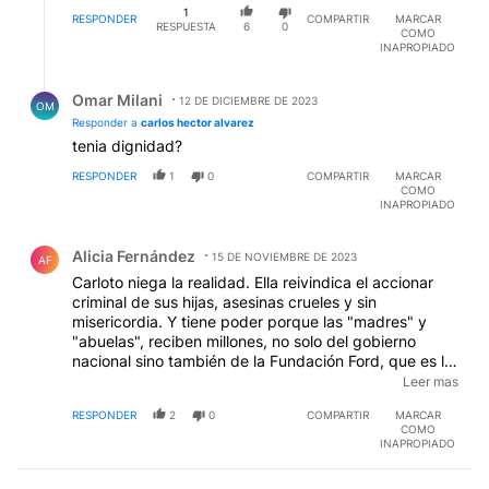
crìmenes de lesa Patria todas las asociaciones ilìcitas,
1
cìvico /militares que derrocaron hasta criminalmente a
RESPONDER
COMPARTIR
MARCAR
RESPUESTA
6
0
COMO
gobiernos democràticos legalmente constituìdos en
INAPROPIADO
todas las èpocas?. O sea: si en este ùltimo perìodo de
gobierno ilegìtimo militar con apoyo y complicidad
Respuesta de Omar Milani.
directa civil, sedicioso y subersivo, del`76 al `83, no
Omar Milani
12 DE DICIEMBRE DE 2023
OM
se hubieran cometido crìmenes de lesa humanidad,
Responder a
carlos hector alvarez
como la tortura, detenciones discrecionales,
tenia dignidad?
asesinatos, sustituciones de identidad y desapariciòn
forzada de personas, etc) ¿hoy estarìan todos libres?;
RESPONDER
1
0
COMPARTIR
MARCAR
COMO
y las organizaciones armadas civiles, clandestinas,
INAPROPIADO
subversivas (¿subversivas de cual orden?, ¿ el
democràtico que rigiò algunos años en las dècadas
Comentario de Alicia Fernández.
Alicia Fernández
del`60 y `70?, o el militar ilegìtimo y sedicioso?,¿o de
15 DE NOVIEMBRE DE 2023
AF
ambos?), ¿bien, gracias?.
Carloto niega la realidad. Ella reivindica el accionar
criminal de sus hijas, asesinas crueles y sin
misericordia. Y tiene poder porque las "madres" y
"abuelas", reciben millones, no solo del gobierno
nacional sino también de la Fundación Ford, que es lo
mismo que decir CIA y de Amnesty Internacional que
Leer mas
es la Inteligencia británica. Csrloto es una hija de
RESPONDER
2
0
COMPARTIR
MARCAR
satanás!!!
COMO
INAPROPIADO