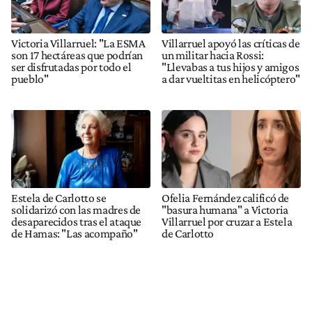
Victoria Villarruel: "La ESMA
Villarruel apoyó las críticas de
son 17 hectáreas que podrían
un militar hacia Rossi:
ser disfrutadas por todo el
"Llevabas a tus hijos y amigos
pueblo"
a dar vueltitas en helicóptero"
Estela de Carlotto se
Ofelia Fernández calificó de
solidarizó con las madres de
"basura humana" a Victoria
desaparecidos tras el ataque
Villarruel por cruzar a Estela
de Hamas: "Las acompaño"
de Carlotto