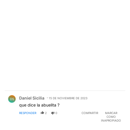
Comentario de Daniel Sicilia.
Daniel Sicilia
15 DE NOVIEMBRE DE 2023
DS
que dice la abuelita ?
RESPONDER
2
0
COMPARTIR
MARCAR
COMO
INAPROPIADO
Comentario de Armando Visciglia.