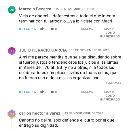
Comentario de Marcelo Becerra.
Marcelo Becerra
15 DE NOVIEMBRE DE 2023
MB
Vieja de daermi....defenestras a todo el que intenta
terminar con tu latrocinio....ya lo hiciste con Macri
RESPONDER
2
0
COMPARTIR
MARCAR
COMO
INAPROPIADO
Comentario de JULIO HORACIO GARCIA.
JULIO HORACIO GARCIA
15 DE NOVIEMBRE DE 2023
JH
A mi me parece mentira que se siga discutiendo sobre
si fueron justos o tendenciosos los juicios a las juntas
militares del `76 al `83 (y no a otras, ni a todos los
colaboradores còmplices civiles de todas estas, que
no fueron uno o dos) o si las organizaciones
clandestinas civiles, polìticas y/o armadas que
Leer mas
utilizaron mètodos subversivos y crìmenes terroristas,
RESPONDER
2
0
COMPARTIR
MARCAR
debieron recibir igual trato por las autoridades del
COMO
estado, al recuperarse el estado de derecho. Esa
INAPROPIADO
discusiòn continuarà, seguramente, porque a alguien
Comentario de carlos hector alvarez.
le conviene. Esto es cosa juzgada por un lado y por
carlos hector alvarez
otro lado juzgada y amnistiada. ¡ Ya està!. Pero:
15 DE NOVIEMBRE DE 2023
CH
¿nadie es capaz o a nadie se le ocurre que antes
Carlotto no delira, solo defiende el curro por el que
debieran haber sido juzgadas por traiciòn a la Patria y
entregó su dignidad.