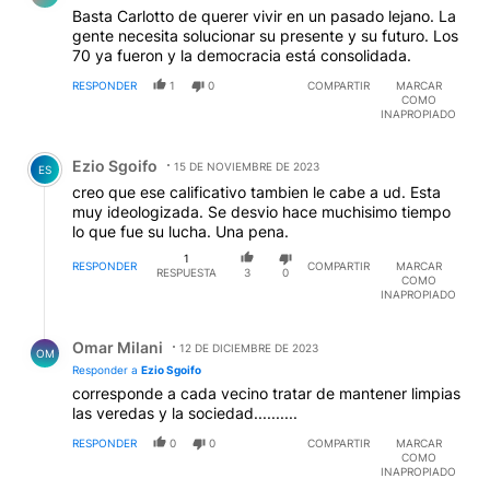
Basta Carlotto de querer vivir en un pasado lejano. La
gente necesita solucionar su presente y su futuro. Los
70 ya fueron y la democracia está consolidada.
RESPONDER
1
0
COMPARTIR
MARCAR
COMO
INAPROPIADO
Comentario de Ezio Sgoifo.
Ezio Sgoifo
15 DE NOVIEMBRE DE 2023
ES
creo que ese calificativo tambien le cabe a ud. Esta
muy ideologizada. Se desvio hace muchisimo tiempo
lo que fue su lucha. Una pena.
1
RESPONDER
COMPARTIR
MARCAR
RESPUESTA
3
0
COMO
INAPROPIADO
Respuesta de Omar Milani.
Omar Milani
12 DE DICIEMBRE DE 2023
OM
Responder a
Ezio Sgoifo
corresponde a cada vecino tratar de mantener limpias
las veredas y la sociedad..........
RESPONDER
0
0
COMPARTIR
MARCAR
COMO
INAPROPIADO