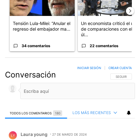
Tensión Lula-Milei: “Anular el
Un economista criticó el uso
regreso del embajador ma...
de comparaciones con el
úl...
34 comentarios
22 comentarios
INICIAR SESIÓN
|
CREAR CUENTA
Conversación
SIGA ESTA CO
SEGUIR
LOS MÁS RECIENTES
TODOS LOS COMENTARIOS
180
Todos los comentarios
Comentario de Laura young.
Laura young
27 DE MARZO DE 2024
LY