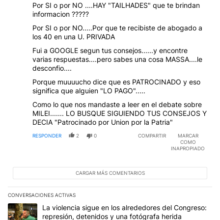
Por SI o por NO ....HAY "TAILHADES" que te brindan
informacion ?????
Por SI o por NO.....Por que te recibiste de abogado a
los 40 en una U. PRIVADA
Fui a GOOGLE segun tus consejos......y encontre
varias respuestas....pero sabes una cosa MASSA....le
desconfio....
Porque muuuucho dice que es PATROCINADO y eso
significa que alguien "LO PAGO".....
Como lo que nos mandaste a leer en el debate sobre
MILEI....... LO BUSQUE SIGUIENDO TUS CONSEJOS Y
DECIA "Patrocinado por Union por la Patria"
RESPONDER
2
0
COMPARTIR
MARCAR
COMO
INAPROPIADO
CARGAR MÁS COMENTARIOS
CONVERSACIONES ACTIVAS
Este listado muestra los artículos con más comentarios en los últim
Un artículo de tendencia con el título "La violencia sigue en los 
La violencia sigue en los alrededores del Congreso:
represión, detenidos y una fotógrafa herida