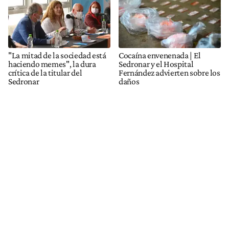
"La mitad de la sociedad está
Cocaína envenenada | El
haciendo memes", la dura
Sedronar y el Hospital
crítica de la titular del
Fernández advierten sobre los
Sedronar
daños