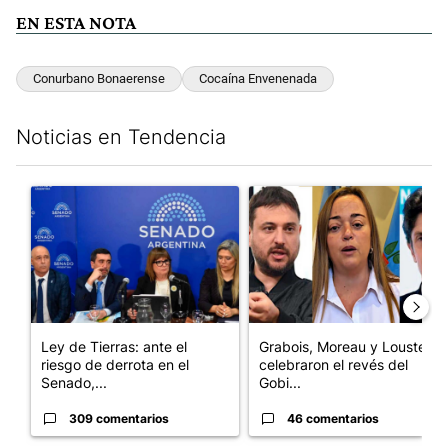
EN ESTA NOTA
Conurbano Bonaerense
Cocaína Envenenada
Noticias en Tendencia
Este listado muestra los artículos con más comentarios en los últim
Un artículo de tendencia con el título "Ley de Tierras: ante el 
Un artículo de tendencia con e
Ley de Tierras: ante el
Grabois, Moreau y Lousteau
riesgo de derrota en el
celebraron el revés del
Senado,...
Gobi...
309 comentarios
46 comentarios