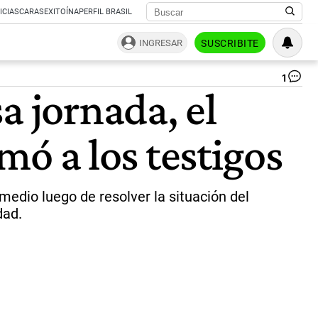
ICIAS
CARAS
EXITOÍNA
PERFIL BRASIL
INGRESAR
SUSCRIBITE
1
Jui
a jornada, el
Lo
Pe
Cor
amó a los testigos
|
Im
We
rmedio luego de resolver la situación del
dad.