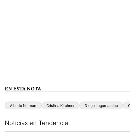
EN ESTA NOTA
Alberto Nisman
Cristina Kirchner
Diego Lagomarsino
Com
Noticias en Tendencia
Este listado muestra los artículos con más comentarios en los últim