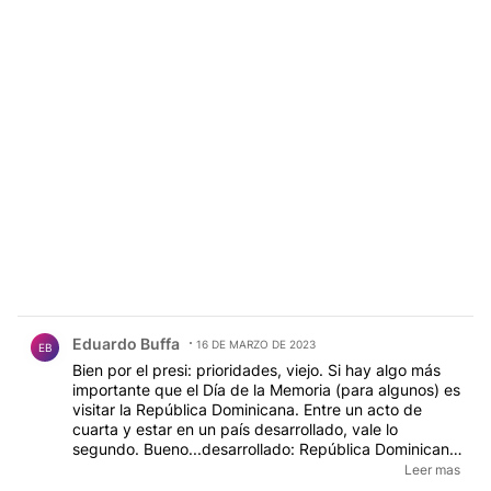
Comentario de Eduardo Buffa.
Eduardo Buffa
16 DE MARZO DE 2023
EB
Bien por el presi: prioridades, viejo. Si hay algo más
importante que el Día de la Memoria (para algunos) es
visitar la República Dominicana. Entre un acto de
cuarta y estar en un país desarrollado, vale lo
segundo. Bueno...desarrollado: República Dominicana
es linda. Muy linda. Además ¿usted no se cansaría de
Leer mas
escuchar lo mismo de la mismas, todos los reverendos