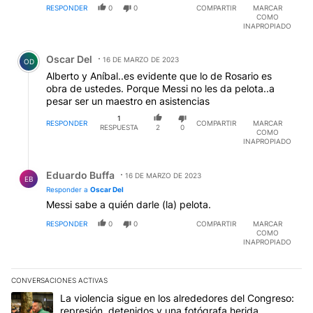
RESPONDER
0
0
COMPARTIR
MARCAR
años?. Bon voyage, Alberté.
COMO
INAPROPIADO
Comentario de Oscar Del.
Oscar Del
16 DE MARZO DE 2023
OD
Alberto y Aníbal..es evidente que lo de Rosario es
obra de ustedes. Porque Messi no les da pelota..a
pesar ser un maestro en asistencias
1
RESPONDER
COMPARTIR
MARCAR
RESPUESTA
2
0
COMO
INAPROPIADO
Respuesta de Eduardo Buffa.
Eduardo Buffa
16 DE MARZO DE 2023
EB
Responder a
Oscar Del
Messi sabe a quién darle (la) pelota.
RESPONDER
0
0
COMPARTIR
MARCAR
COMO
INAPROPIADO
CONVERSACIONES ACTIVAS
Este listado muestra los artículos con más comentarios en los últim
Un artículo de tendencia con el título "La violencia sigue en los 
La violencia sigue en los alrededores del Congreso:
represión, detenidos y una fotógrafa herida