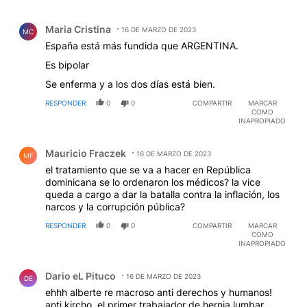
Comentario de Maria Cristina.
Maria Cristina
16 DE MARZO DE 2023
MC
España está más fundida que ARGENTINA.
Es bipolar
Se enferma y a los dos días está bien.
RESPONDER
0
0
COMPARTIR
MARCAR
COMO
INAPROPIADO
Comentario de Mauricio Fraczek.
Mauricio Fraczek
16 DE MARZO DE 2023
MF
el tratamiento que se va a hacer en República
dominicana se lo ordenaron los médicos? la vice
queda a cargo a dar la batalla contra la inflación, los
narcos y la corrupción pública?
RESPONDER
0
0
COMPARTIR
MARCAR
COMO
INAPROPIADO
Comentario de Dario eL Pituco.
Dario eL Pituco
16 DE MARZO DE 2023
DE
ehhh alberte re macroso anti derechos y humanos!
anti kircho, el primer trabajador de hernia lumbar