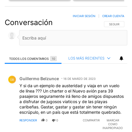
INICIAR SESIÓN
|
CREAR CUENTA
Conversación
SIGA ESTA CO
SEGUIR
LOS MÁS RECIENTES
TODOS LOS COMENTARIOS
10
Todos los comentarios
Comentario de Guillermo Belzunce.
Guillermo Belzunce
16 DE MARZO DE 2023
GB
Y si da un ejemplo de austeridad y viaja en un vuelo
de línea ??? Un charter o el Nuevo avión para 39
pasajeros seguramente irá lleno de amigos dispuestos
a disfrutar de jugosos viaticos y de las playas
caribeñas. Gastar, gastar y gastar sin tener ningún
escrúpulo, en un país que está totalmente quebrado.
RESPONDER
0
0
COMPARTIR
MARCAR
COMO
INAPROPIADO