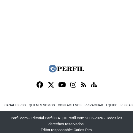
CANALES RSS
QUIENES SOMOS
CONTÁCTENOS
PRIVACIDAD
EQUIPO
REGLAS
Perfil.com - Editorial Perfil S.A.
| © Perfil.com 2006-2026 - Todos los
derechos reservados.
Editor responsable: Carlos Piro.