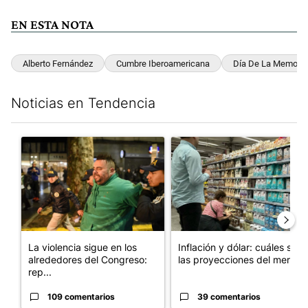
EN ESTA NOTA
Alberto Fernández
Cumbre Iberoamericana
Día De La Memoria
Noticias en Tendencia
Este listado muestra los artículos con más comentarios en los últim
Un artículo de tendencia con el título "La violencia sigue en l
Un artículo de tendencia con e
La violencia sigue en los
Inflación y dólar: cuáles son
alrededores del Congreso:
las proyecciones del merc...
rep...
109 comentarios
39 comentarios