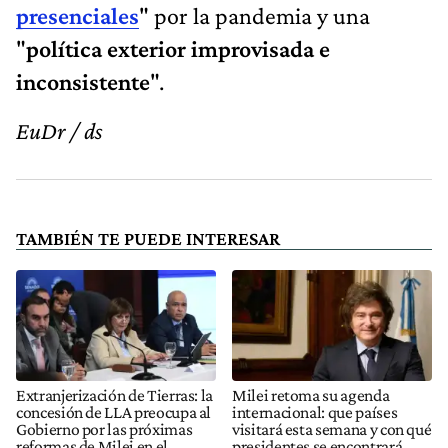
presenciales
" por la pandemia y una
"
política exterior improvisada e
inconsistente
".
EuDr / ds
TAMBIÉN TE PUEDE INTERESAR
Extranjerización de Tierras: la
Milei retoma su agenda
concesión de LLA preocupa al
internacional: que países
Gobierno por las próximas
visitará esta semana y con qué
reformas de Milei en el
presidentes se encontrará