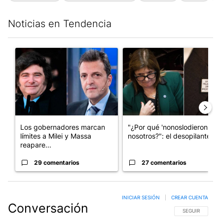
Noticias en Tendencia
Este listado muestra los artículos con más comentarios en los últim
Un artículo de tendencia con el título "Los gobernadores marcan
Un artículo de tendencia con e
Los gobernadores marcan
"¿Por qué 'nonoslodieron' a
límites a Milei y Massa
nosotros?": el desopilante ...
reapare...
29 comentarios
27 comentarios
INICIAR SESIÓN
|
CREAR CUENTA
Conversación
SIGA ESTA CO
SEGUIR