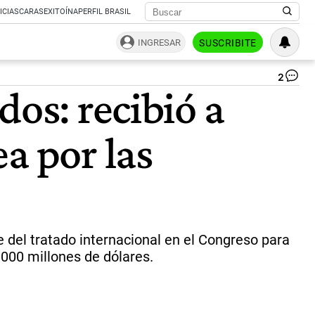
ICIAS
CARAS
EXITOÍNA
PERFIL BRASIL
INGRESAR
SUSCRIBITE
2
De
dos: recibió a
de
leg
no
a por las
|
Pr
de
la
Na
 del tratado internacional en el Congreso para
000 millones de dólares.