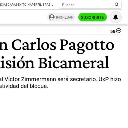
ICIAS
CARAS
EXITOÍNA
PERFIL BRASIL
INGRESAR
SUSCRIBITE
59
Re
an Carlos Pagotto
bi
en
el
isión Bicameral
Se
po
el
te
DN
al Víctor Zimmermann será secretario. UxP hizo
|
atividad del bloque.
Pa
Cua