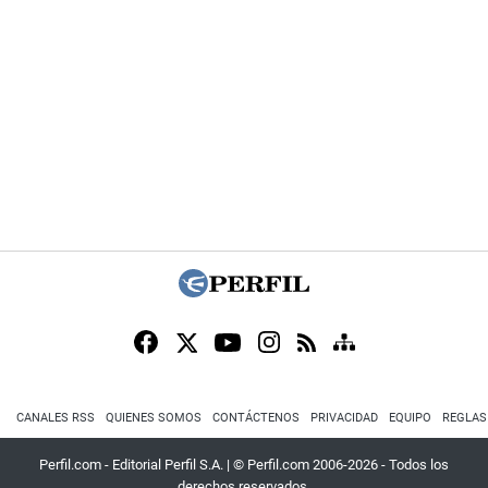
CANALES RSS
QUIENES SOMOS
CONTÁCTENOS
PRIVACIDAD
EQUIPO
REGLAS
Perfil.com - Editorial Perfil S.A.
| © Perfil.com 2006-2026 - Todos los
derechos reservados.