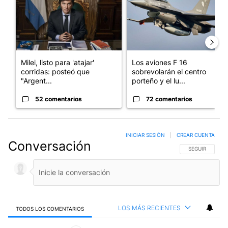
Milei, listo para 'atajar'
Los aviones F 16
corridas: posteó que
sobrevolarán el centro
"Argent...
porteño y el lu...
52 comentarios
72 comentarios
INICIAR SESIÓN
|
CREAR CUENTA
Conversación
SIGA ESTA CO
SEGUIR
LOS MÁS RECIENTES
TODOS LOS COMENTARIOS
Todos los comentarios