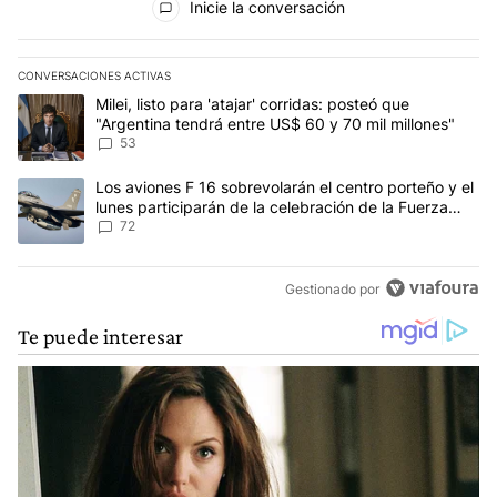
Inicie la conversación
CONVERSACIONES ACTIVAS
Este listado muestra los artículos con más comentarios en los últim
Un artículo de tendencia con el título "Milei, listo para 'atajar' 
Milei, listo para 'atajar' corridas: posteó que
"Argentina tendrá entre US$ 60 y 70 mil millones"
53
Un artículo de tendencia con el título "Los aviones F 16 sobrevola
Los aviones F 16 sobrevolarán el centro porteño y el
lunes participarán de la celebración de la Fuerza
Aérea
72
Gestionado por