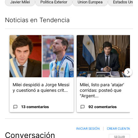
Javier Milei
Politica Exterior
Union Europea
Estados Unid
Noticias en Tendencia
Este listado muestra los artículos con más comentarios en los últim
Un artículo de tendencia con el título "Milei despidió a Jorge 
Un artículo de tendencia con el
Milei despidió a Jorge Messi
Milei, listo para 'atajar'
y cuestionó a quienes crit...
corridas: posteó que
"Argent...
13 comentarios
92 comentarios
INICIAR SESIÓN
|
CREAR CUENTA
Conversación
SIGA ESTA CO
SEGUIR