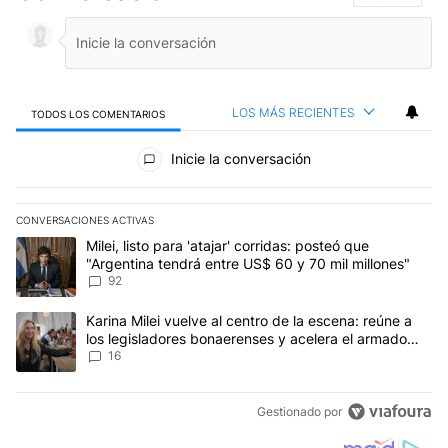
LOS MÁS RECIENTES
TODOS LOS COMENTARIOS
Todos los comentarios
Inicie la conversación
CONVERSACIONES ACTIVAS
Este listado muestra los artículos con más comentarios en los últim
Un artículo de tendencia con el título "Milei, listo para 'atajar' c
Milei, listo para 'atajar' corridas: posteó que
"Argentina tendrá entre US$ 60 y 70 mil millones"
92
Un artículo de tendencia con el título "Karina Milei vuelve al cen
Karina Milei vuelve al centro de la escena: reúne a
los legisladores bonaerenses y acelera el armado
para 2027
16
Gestionado por