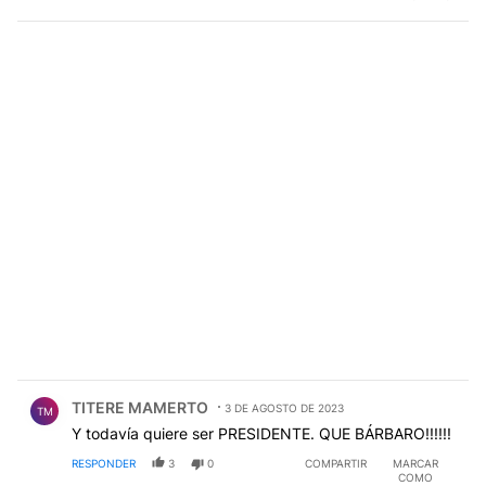
improvisación con la que manejan algo tan complejo
como la economía de nuestro país.
Comentario de TITERE MAMERTO.
TITERE MAMERTO
3 DE AGOSTO DE 2023
TM
Y todavía quiere ser PRESIDENTE. QUE BÁRBARO!!!!!!
RESPONDER
3
0
COMPARTIR
MARCAR
COMO