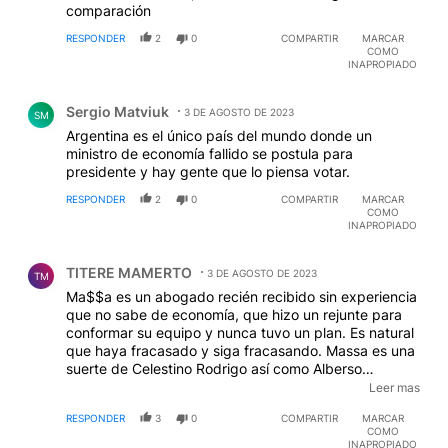
comparación
RESPONDER
2
0
COMPARTIR
MARCAR
COMO
INAPROPIADO
Comentario de Sergio Matviuk.
Sergio Matviuk
3 DE AGOSTO DE 2023
SM
Argentina es el único país del mundo donde un
ministro de economía fallido se postula para
presidente y hay gente que lo piensa votar.
RESPONDER
2
0
COMPARTIR
MARCAR
COMO
INAPROPIADO
Comentario de TITERE MAMERTO.
TITERE MAMERTO
3 DE AGOSTO DE 2023
TM
Ma$$a es un abogado recién recibido sin experiencia
que no sabe de economía, que hizo un rejunte para
conformar su equipo y nunca tuvo un plan. Es natural
que haya fracasado y siga fracasando. Massa es una
suerte de Celestino Rodrigo así como Alberso
Fernandez es un símil de Isabel Perón. Dos de los
Leer mas
peores gobiernos de la historia argentina. A este ritmo
RESPONDER
3
0
COMPARTIR
MARCAR
con Ma$$a el dólar llegará a los 700 pesos más
COMO
temprano que tarde. No se puede creer la
INAPROPIADO