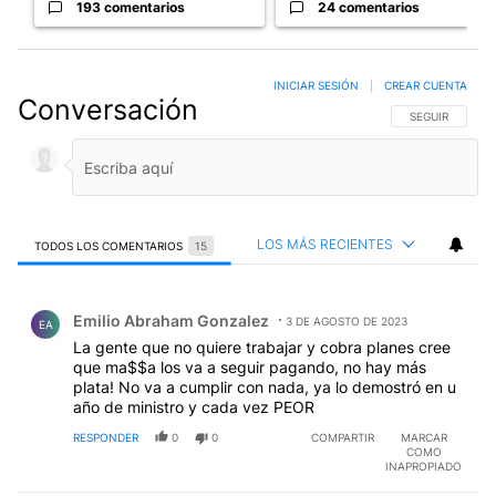
193 comentarios
24 comentarios
INICIAR SESIÓN
|
CREAR CUENTA
Conversación
SIGA ESTA CO
SEGUIR
LOS MÁS RECIENTES
TODOS LOS COMENTARIOS
15
Todos los comentarios
Comentario de Emilio Abraham Gonzalez.
Emilio Abraham Gonzalez
3 DE AGOSTO DE 2023
EA
La gente que no quiere trabajar y cobra planes cree
que ma$$a los va a seguir pagando, no hay más
plata! No va a cumplir con nada, ya lo demostró en u
año de ministro y cada vez PEOR
RESPONDER
0
0
COMPARTIR
MARCAR
COMO
INAPROPIADO