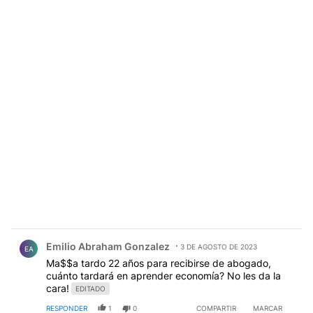
Comentario de Emilio Abraham Gonzalez.
Emilio Abraham Gonzalez
3 DE AGOSTO DE 2023
EA
Ma$$a tardo 22 años para recibirse de abogado,
cuánto tardará en aprender economía? No les da la
cara!
EDITADO
RESPONDER
1
0
COMPARTIR
MARCAR