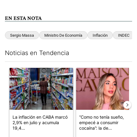
EN ESTA NOTA
Sergio Massa
Ministro De Economía
Inflación
INDEC
Noticias en Tendencia
Este listado muestra los artículos con más comentarios en los últim
Un artículo de tendencia con el título "La inflación en CABA m
Un artículo de tendencia con 
La inflación en CABA marcó
“Como no tenía sueño,
2,9% en julio y acumula
empecé a consumir
19,4...
cocaína”: la de...