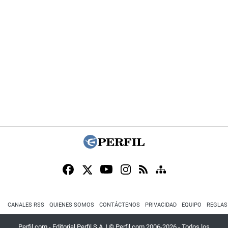
CANALES RSS
QUIENES SOMOS
CONTÁCTENOS
PRIVACIDAD
EQUIPO
REGLAS
Perfil.com - Editorial Perfil S.A.
| © Perfil.com 2006-2026 - Todos los