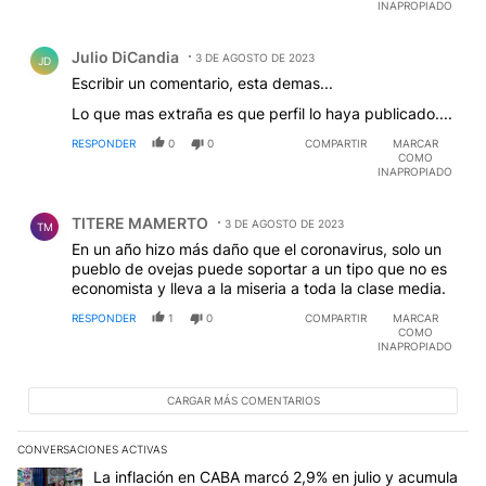
INAPROPIADO
Comentario de Julio DiCandia.
Julio DiCandia
3 DE AGOSTO DE 2023
JD
Escribir un comentario, esta demas...
Lo que mas extraña es que perfil lo haya publicado....
RESPONDER
0
0
COMPARTIR
MARCAR
COMO
INAPROPIADO
Comentario de TITERE MAMERTO.
TITERE MAMERTO
3 DE AGOSTO DE 2023
TM
En un año hizo más daño que el coronavirus, solo un
pueblo de ovejas puede soportar a un tipo que no es
economista y lleva a la miseria a toda la clase media.
RESPONDER
1
0
COMPARTIR
MARCAR
COMO
INAPROPIADO
CARGAR MÁS COMENTARIOS
CONVERSACIONES ACTIVAS
Este listado muestra los artículos con más comentarios en los últim
Un artículo de tendencia con el título "La inflación en CABA mar
La inflación en CABA marcó 2,9% en julio y acumula