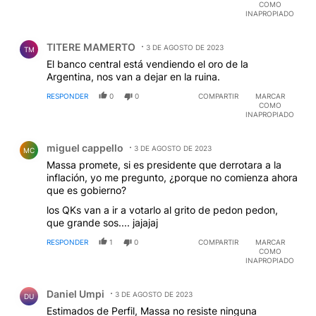
COMO
INAPROPIADO
Comentario de TITERE MAMERTO.
TITERE MAMERTO
3 DE AGOSTO DE 2023
TM
El banco central está vendiendo el oro de la
Argentina, nos van a dejar en la ruina.
RESPONDER
0
0
COMPARTIR
MARCAR
COMO
INAPROPIADO
Comentario de miguel cappello.
miguel cappello
3 DE AGOSTO DE 2023
MC
Massa promete, si es presidente que derrotara a la
inflación, yo me pregunto, ¿porque no comienza ahora
que es gobierno?
los QKs van a ir a votarlo al grito de pedon pedon,
que grande sos.... jajajaj
RESPONDER
1
0
COMPARTIR
MARCAR
COMO
INAPROPIADO
Comentario de Daniel Umpi.
Daniel Umpi
3 DE AGOSTO DE 2023
DU
Estimados de Perfil, Massa no resiste ninguna