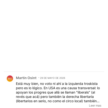
Comentario de Martin Osint.
Martin Osint
29 DE MAYO DE 2026
MO
Está muy bien, no voto ni ahí a la izquierda troskista
pero es lo lógico. En USA es una causa transversal: lo
apoyan los progres que allá se llaman "liberals" (al
revés que acá) pero también la derecha libertaria
(libertarios en serio, no como el circo local) también
suscribe esa política. Es lógica pura: si reinvincas la
Leer mas