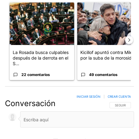
Un artículo de tendencia con el título "La Rosada busca culpabl
Un artículo de tendencia con el
La Rosada busca culpables
Kicillof apuntó contra Milei
después de la derrota en el
por la suba de la morosida...
S...
22 comentarios
49 comentarios
INICIAR SESIÓN
|
CREAR CUENTA
Conversación
SIGA ESTA CO
SEGUIR