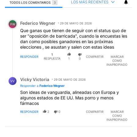
LOS MÁS RECIENTES
TODOS LOS COMENTARIOS
3
Todos los comentarios
Comentario de Federico Wegner.
Federico Wegner
29 DE MAYO DE 2026
FW
Que ganas que tienen de seguir con el status quo de
ser "oposición de barricada", cuando la encuestas les
dan como posibles ganadores en las próximas
elecciones , se asustan y salen con estas ideas
1
RESPONDER
COMPARTIR
MARCAR
RESPUESTA
1
0
COMO
INAPROPIADO
Respuesta de Vicky Victoria.
Vicky Victoria
29 DE MAYO DE 2026
VV
Responder a
Federico Wegner
Son ideas de vanguardia, alineadas con Europa y
algunos estados de EE UU. Mas porro y menos
fármacos
RESPONDER
2
0
COMPARTIR
MARCAR
COMO
INAPROPIADO