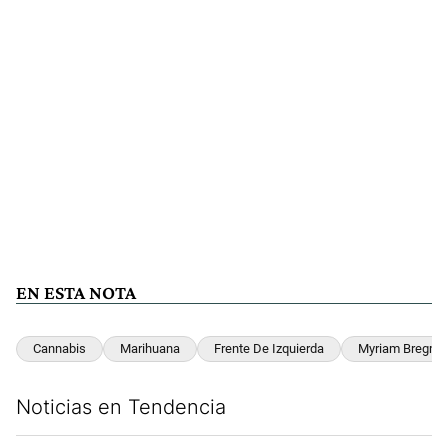
EN ESTA NOTA
Cannabis
Marihuana
Frente De Izquierda
Myriam Bregma
Noticias en Tendencia
Este listado muestra los artículos con más comentarios en los últim