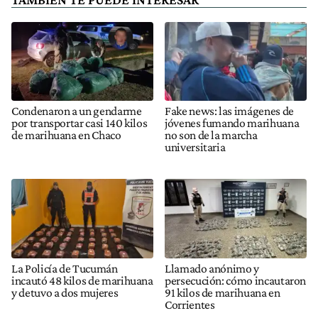
Condenaron a un gendarme
Fake news: las imágenes de
por transportar casi 140 kilos
jóvenes fumando marihuana
de marihuana en Chaco
no son de la marcha
universitaria
La Policía de Tucumán
Llamado anónimo y
incautó 48 kilos de marihuana
persecución: cómo incautaron
y detuvo a dos mujeres
91 kilos de marihuana en
Corrientes